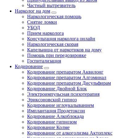
Частный вытрезвитель
Нарколог на дом
Наркологическая помощь
Снятие ломки
УБОД
Прием нарколога
Консультация нарколога онлайн
Наркологическая скорая
Капельница от наркотиков на дому
Помощь при передозировке
Госпитализация
Кодирование
Кодирование препаратом Аквилонг
Кодирование препаратом Алгоминал
Кодирование препаратом Дисульфирам
Кодирование Двойной Блок
Электроимпульсная психотерапия
Эриксоновский гипноз
Кодирование иглоукалыванием
Имплантация Продетоксон
Кодирование Алкоблокада
Кодирование гипнозом
Кодирование Колме
Кодирование от алкоголизма Актоплекс