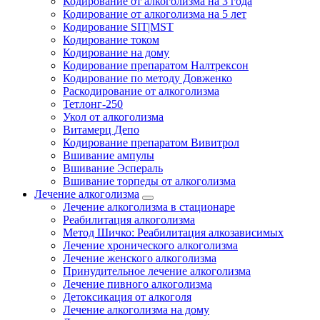
Кодирование от алкоголизма на 3 года
Кодирование от алкоголизма на 5 лет
Кодирование SIT|MST
Кодирование током
Кодирование на дому
Кодирование препаратом Налтрексон
Кодирование по методу Довженко
Раскодирование от алкоголизма
Тетлонг-250
Укол от алкоголизма
Витамерц Депо
Кодирование препаратом Вивитрол
Вшивание ампулы
Вшивание Эспераль
Вшивание торпеды от алкоголизма
Лечение алкоголизма
Лечение алкоголизма в стационаре
Реабилитация алкоголизма
Метод Шичко: Реабилитация алкозависимых
Лечение хронического алкоголизма
Лечение женского алкоголизма
Принудительное лечение алкоголизма
Лечение пивного алкоголизма
Детоксикация от алкоголя
Лечение алкоголизма на дому