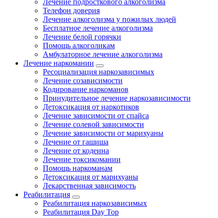
Лечение подросткового алкоголизма
Телефон доверия
Лечение алкоголизма у пожилых людей
Бесплатное лечение алкоголизма
Лечение белой горячки
Помощь алкоголикам
Амбулаторное лечение алкоголизма
Лечение наркомании
Ресоциализация наркозависимых
Лечение созависимости
Кодирование наркоманов
Принудительное лечение наркозависимости
Детоксикация от наркотиков
Лечение зависимости от спайса
Лечение солевой зависимости
Лечение зависимости от марихуаны
Лечение от гашиша
Лечение от кодеина
Лечение токсикомании
Помощь наркоманам
Детоксикация от марихуаны
Лекарственная зависимость
Реабилитация
Реабилитация наркозависимых
Реабилитация Day Top