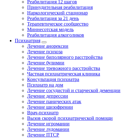
Реабилитация 12 шагов
Принудительная реабилитация
Наркологический стационар
Реабилитация за 21 день
Терапевтическое сообщество
Миннесотская модель
Реабилитация алкоголиков
Психиатрия
Лечение анорексии
Лечение психоза
Лечение биполярного расстройства
Лечение булимии
Лечение тревожного расстройства
Частная психиатрическая клиника
Консультация психиатра
Психиатр на дом
Лечение сосудистой и старческой деменции
Лечение депрессии
Лечение панических атак
Лечение шизофрении
Врач-психиатр
Вызов скорой психиатрической помощи
Лечение игромании
Лечение лудомании
Лечение ПТСР