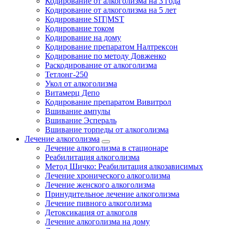
Кодирование от алкоголизма на 3 года
Кодирование от алкоголизма на 5 лет
Кодирование SIT|MST
Кодирование током
Кодирование на дому
Кодирование препаратом Налтрексон
Кодирование по методу Довженко
Раскодирование от алкоголизма
Тетлонг-250
Укол от алкоголизма
Витамерц Депо
Кодирование препаратом Вивитрол
Вшивание ампулы
Вшивание Эспераль
Вшивание торпеды от алкоголизма
Лечение алкоголизма
Лечение алкоголизма в стационаре
Реабилитация алкоголизма
Метод Шичко: Реабилитация алкозависимых
Лечение хронического алкоголизма
Лечение женского алкоголизма
Принудительное лечение алкоголизма
Лечение пивного алкоголизма
Детоксикация от алкоголя
Лечение алкоголизма на дому