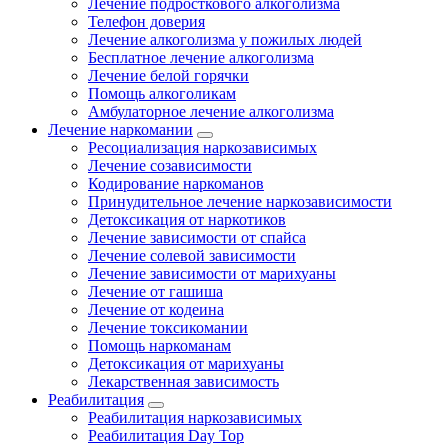
Лечение подросткового алкоголизма
Телефон доверия
Лечение алкоголизма у пожилых людей
Бесплатное лечение алкоголизма
Лечение белой горячки
Помощь алкоголикам
Амбулаторное лечение алкоголизма
Лечение наркомании
Ресоциализация наркозависимых
Лечение созависимости
Кодирование наркоманов
Принудительное лечение наркозависимости
Детоксикация от наркотиков
Лечение зависимости от спайса
Лечение солевой зависимости
Лечение зависимости от марихуаны
Лечение от гашиша
Лечение от кодеина
Лечение токсикомании
Помощь наркоманам
Детоксикация от марихуаны
Лекарственная зависимость
Реабилитация
Реабилитация наркозависимых
Реабилитация Day Top