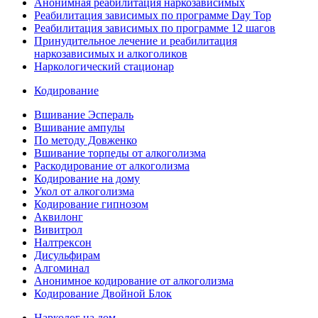
Анонимная реабилитация наркозависимых
Реабилитация зависимых по программе Day Top
Реабилитация зависимых по программе 12 шагов
Принудительное лечение и реабилитация
наркозависимых и алкоголиков
Наркологический стационар
Кодирование
Вшивание Эспераль
Вшивание ампулы
По методу Довженко
Вшивание торпеды от алкоголизма
Раскодирование от алкоголизма
Кодирование на дому
Укол от алкоголизма
Кодирование гипнозом
Аквилонг
Вивитрол
Налтрексон
Дисульфирам
Алгоминал
Анонимное кодирование от алкоголизма
Кодирование Двойной Блок
Нарколог на дом