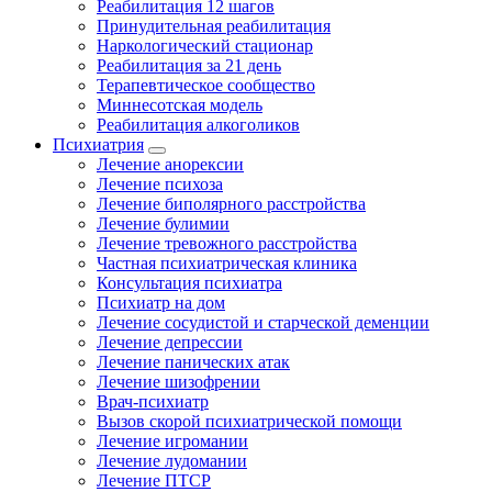
Реабилитация 12 шагов
Принудительная реабилитация
Наркологический стационар
Реабилитация за 21 день
Терапевтическое сообщество
Миннесотская модель
Реабилитация алкоголиков
Психиатрия
Лечение анорексии
Лечение психоза
Лечение биполярного расстройства
Лечение булимии
Лечение тревожного расстройства
Частная психиатрическая клиника
Консультация психиатра
Психиатр на дом
Лечение сосудистой и старческой деменции
Лечение депрессии
Лечение панических атак
Лечение шизофрении
Врач-психиатр
Вызов скорой психиатрической помощи
Лечение игромании
Лечение лудомании
Лечение ПТСР