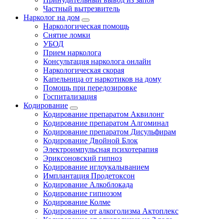
Частный вытрезвитель
Нарколог на дом
Наркологическая помощь
Снятие ломки
УБОД
Прием нарколога
Консультация нарколога онлайн
Наркологическая скорая
Капельница от наркотиков на дому
Помощь при передозировке
Госпитализация
Кодирование
Кодирование препаратом Аквилонг
Кодирование препаратом Алгоминал
Кодирование препаратом Дисульфирам
Кодирование Двойной Блок
Электроимпульсная психотерапия
Эриксоновский гипноз
Кодирование иглоукалыванием
Имплантация Продетоксон
Кодирование Алкоблокада
Кодирование гипнозом
Кодирование Колме
Кодирование от алкоголизма Актоплекс