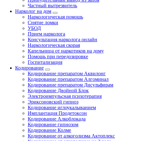
Частный вытрезвитель
Нарколог на дом
Наркологическая помощь
Снятие ломки
УБОД
Прием нарколога
Консультация нарколога онлайн
Наркологическая скорая
Капельница от наркотиков на дому
Помощь при передозировке
Госпитализация
Кодирование
Кодирование препаратом Аквилонг
Кодирование препаратом Алгоминал
Кодирование препаратом Дисульфирам
Кодирование Двойной Блок
Электроимпульсная психотерапия
Эриксоновский гипноз
Кодирование иглоукалыванием
Имплантация Продетоксон
Кодирование Алкоблокада
Кодирование гипнозом
Кодирование Колме
Кодирование от алкоголизма Актоплекс