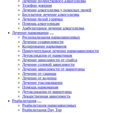
Лечение подросткового алкоголизма
Телефон доверия
Лечение алкоголизма у пожилых людей
Бесплатное лечение алкоголизма
Лечение белой горячки
Помощь алкоголикам
Амбулаторное лечение алкоголизма
Лечение наркомании
Ресоциализация наркозависимых
Лечение созависимости
Кодирование наркоманов
Принудительное лечение наркозависимости
Детоксикация от наркотиков
Лечение зависимости от спайса
Лечение солевой зависимости
Лечение зависимости от марихуаны
Лечение от гашиша
Лечение от кодеина
Лечение токсикомании
Помощь наркоманам
Детоксикация от марихуаны
Лекарственная зависимость
Реабилитация
Реабилитация наркозависимых
Реабилитация Day Top