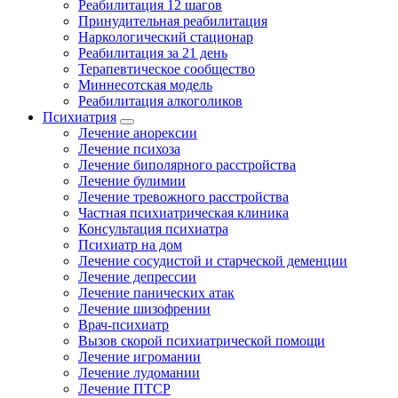
Реабилитация 12 шагов
Принудительная реабилитация
Наркологический стационар
Реабилитация за 21 день
Терапевтическое сообщество
Миннесотская модель
Реабилитация алкоголиков
Психиатрия
Лечение анорексии
Лечение психоза
Лечение биполярного расстройства
Лечение булимии
Лечение тревожного расстройства
Частная психиатрическая клиника
Консультация психиатра
Психиатр на дом
Лечение сосудистой и старческой деменции
Лечение депрессии
Лечение панических атак
Лечение шизофрении
Врач-психиатр
Вызов скорой психиатрической помощи
Лечение игромании
Лечение лудомании
Лечение ПТСР