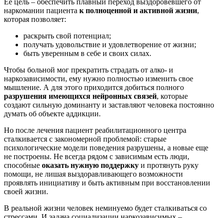
Ее цель – обеспечить плавный переход выздоровевшего от
наркомании пациента
к полноценной и активной жизни
,
которая позволяет:
раскрыть свой потенциал;
получать удовольствие и удовлетворение от жизни;
быть уверенным в себе и своих силах.
Чтобы больной мог прекратить страдать от алко- и
наркозависимости, ему нужно полностью изменить свое
мышление. А для этого приходится добиться полного
разрушения имеющихся нейронных связей
, которые
создают сильную доминанту и заставляют человека постоянно
думать об объекте аддикции.
Но после лечения пациент реабилитационного центра
сталкивается с закономерной проблемой: старые
психологические модели поведения разрушены, а новые еще
не построены. Не всегда рядом с зависимым есть люди,
способные
оказать нужную поддержку
и протянуть руку
помощи, не лишая выздоравливающего возможности
проявлять инициативу и быть активным при восстановлении
своей жизни.
В реальной жизни человек неминуемо будет сталкиваться со
стрессами. И задача социализации наркозависимых –