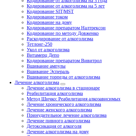
Кодирование от алкоголизма на 3 года
Кодирование от алкоголизма на 5 лет
Кодирование SIT|MST
Кодирование током
Кодирование на дому
Кодирование препаратом Налтрексон
Кодирование по методу Довженко
Раскодирование от алкоголизма
Тетлонг-250
Укол от алкоголизма
Витамерц Депо
Кодирование препаратом Вивитрол
Вшивание ампулы
Вшивание Эспераль
Вшивание торпеды от алкоголизма
Лечение алкоголизма
Лечение алкоголизма в стационаре
Реабилитация алкоголизма
Метод Шичко: Реабилитация алкозависимых
Лечение хронического алкоголизма
Лечение женского алкоголизма
Принудительное лечение алкоголизма
Лечение пивного алкоголизма
Детоксикация от алкоголя
Лечение алкоголизма на дому