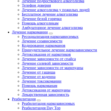
Лечение подросткового алкоголизма
Телефон доверия
Лечение алкоголизма у пожилых людей
Бесплатное лечение алкоголизма
Лечение белой горячки
Помощь алкоголикам
Амбулаторное лечение алкоголизма
Лечение наркомании
Ресоциализация наркозависимых
Лечение созависимости
Кодирование наркоманов
Принудительное лечение наркозависимости
Детоксикация от наркотиков
Лечение зависимости от спайса
Лечение солевой зависимости
Лечение зависимости от марихуаны
Лечение от гашиша
Лечение от кодеина
Лечение токсикомании
Помощь наркоманам
Детоксикация от марихуаны
Лекарственная зависимость
Реабилитация
Реабилитация наркозависимых
Реабилитация Day Top