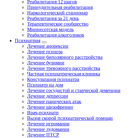
Реабилитация 12 шагов
Принудительная реабилитация
Наркологический стационар
Реабилитация за 21 день
Терапевтическое сообщество
Миннесотская модель
Реабилитация алкоголиков
Психиатрия
Лечение анорексии
Лечение психоза
Лечение биполярного расстройства
Лечение булимии
Лечение тревожного расстройства
Частная психиатрическая клиника
Консультация психиатра
Психиатр на дом
Лечение сосудистой и старческой деменции
Лечение депрессии
Лечение панических атак
Лечение шизофрении
Врач-психиатр
Вызов скорой психиатрической помощи
Лечение игромании
Лечение лудомании
Лечение ПТСР