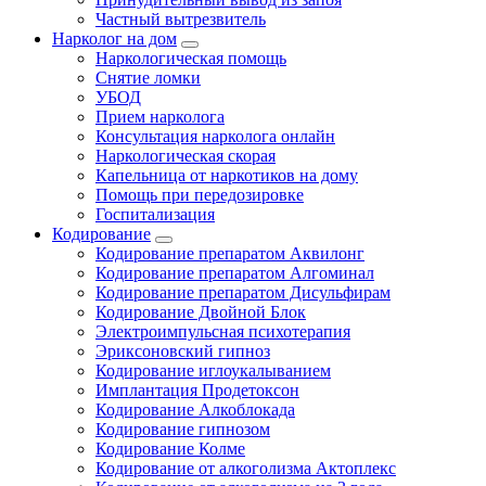
Частный вытрезвитель
Нарколог на дом
Наркологическая помощь
Снятие ломки
УБОД
Прием нарколога
Консультация нарколога онлайн
Наркологическая скорая
Капельница от наркотиков на дому
Помощь при передозировке
Госпитализация
Кодирование
Кодирование препаратом Аквилонг
Кодирование препаратом Алгоминал
Кодирование препаратом Дисульфирам
Кодирование Двойной Блок
Электроимпульсная психотерапия
Эриксоновский гипноз
Кодирование иглоукалыванием
Имплантация Продетоксон
Кодирование Алкоблокада
Кодирование гипнозом
Кодирование Колме
Кодирование от алкоголизма Актоплекс