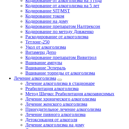
Кодирование от алкоголизма на 3 года
Кодирование от алкоголизма на 5 лет
Кодирование SIT|MST
Кодирование током
Кодирование на дому
Кодирование препаратом Налтрексон
Кодирование по методу Довженко
Раскодирование от алкоголизма
Тетлонг-250
Укол от алкоголизма
Витамерц Депо
Кодирование препаратом Вивитрол
Вшивание ампулы
Вшивание Эспераль
Вшивание торпеды от алкоголизма
Лечение алкоголизма
Лечение алкоголизма в стационаре
Реабилитация алкоголизма
Метод Шичко: Реабилитация алкозависимых
Лечение хронического алкоголизма
Лечение женского алкоголизма
Принудительное лечение алкоголизма
Лечение пивного алкоголизма
Детоксикация от алкоголя
Лечение алкоголизма на дому