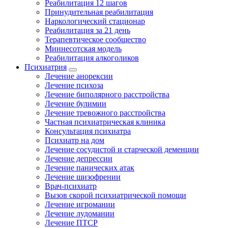
Реабилитация 12 шагов
Принудительная реабилитация
Наркологический стационар
Реабилитация за 21 день
Терапевтическое сообщество
Миннесотская модель
Реабилитация алкоголиков
Психиатрия
Лечение анорексии
Лечение психоза
Лечение биполярного расстройства
Лечение булимии
Лечение тревожного расстройства
Частная психиатрическая клиника
Консультация психиатра
Психиатр на дом
Лечение сосудистой и старческой деменции
Лечение депрессии
Лечение панических атак
Лечение шизофрении
Врач-психиатр
Вызов скорой психиатрической помощи
Лечение игромании
Лечение лудомании
Лечение ПТСР