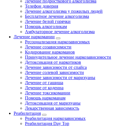
Лечение подросткового алкоголизма
Телефон доверия
Лечение алкоголизма у пожилых людей
Бесплатное лечение алкоголизма
Лечение белой горячки
Помощь алкоголикам
Амбулаторное лечение алкоголизма
Лечение наркомании
Ресоциализация наркозависимых
Лечение созависимости
Кодирование наркоманов
Принудительное лечение наркозависимости
Детоксикация от наркотиков
Лечение зависимости от спайса
Лечение солевой зависимости
Лечение зависимости от марихуаны
Лечение от гашиша
Лечение от кодеина
Лечение токсикомании
Помощь наркоманам
Детоксикация от марихуаны
Лекарственная зависимость
Реабилитация
Реабилитация наркозависимых
Реабилитация Day Top