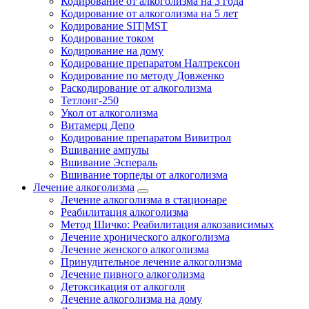
Кодирование от алкоголизма на 3 года
Кодирование от алкоголизма на 5 лет
Кодирование SIT|MST
Кодирование током
Кодирование на дому
Кодирование препаратом Налтрексон
Кодирование по методу Довженко
Раскодирование от алкоголизма
Тетлонг-250
Укол от алкоголизма
Витамерц Депо
Кодирование препаратом Вивитрол
Вшивание ампулы
Вшивание Эспераль
Вшивание торпеды от алкоголизма
Лечение алкоголизма
Лечение алкоголизма в стационаре
Реабилитация алкоголизма
Метод Шичко: Реабилитация алкозависимых
Лечение хронического алкоголизма
Лечение женского алкоголизма
Принудительное лечение алкоголизма
Лечение пивного алкоголизма
Детоксикация от алкоголя
Лечение алкоголизма на дому