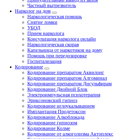
Частный вытрезвитель
Нарколог на дом
Наркологическая помощь
Снятие ломки
УБОД
Прием нарколога
Консультация нарколога онлайн
Наркологическая скорая
Капельница от наркотиков на дому
Помощь при передозировке
Госпитализация
Кодирование
Кодирование препаратом Аквилонг
Кодирование препаратом Алгоминал
Кодирование препаратом Дисульфирам
Кодирование Двойной Блок
Электроимпульсная психотерапия
Эриксоновский гипноз
Кодирование иглоукалыванием
Имплантация Продетоксон
Кодирование Алкоблокада
Кодирование гипнозом
Кодирование Колме
Кодирование от алкоголизма Актоплекс