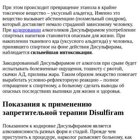
При этом происходит превращение этанола в крайне
токсичное вещество – уксусный альдегид. Именно это
вещество вызывает абстиненцию (похмельный синдром),
который доставляет немало страданий зависимому человеку.
При
кодировании
алкоголиков Дисульфирамом употребление
спиртных напитков становится опасным для жизни. При
накоплении тканевого яда (уксусного альдегида) у человека,
принявшего спиртное на фоне действия Дисульфирама,
наблюдается
сильнейшая интоксикация
.
Закодированный Дисульфирамом от алкоголя при срыве будет
испытывать болезненные ощущения, тошноту с рвотой,
скачки АД, приливы жара. Таким образом лекарство помогает
выработать условно-рефлекторную реакцию – полное
отвращение к спиртному, а больному сделать выводы об
опасных последствиях выпивки для жизни и здоровья.
Показания к применению
запретительной терапии Disulfiram
Показанием к кодировке Дисульфирамом является
алкозависимость разных форм и стадий. Прежде чем
приступить к процедуре, нарколог разъясняет больному, как