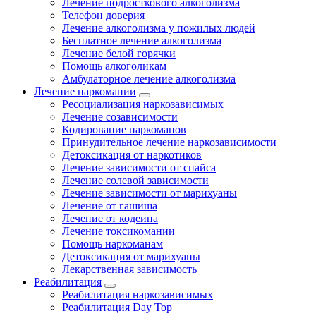
Лечение подросткового алкоголизма
Телефон доверия
Лечение алкоголизма у пожилых людей
Бесплатное лечение алкоголизма
Лечение белой горячки
Помощь алкоголикам
Амбулаторное лечение алкоголизма
Лечение наркомании
Ресоциализация наркозависимых
Лечение созависимости
Кодирование наркоманов
Принудительное лечение наркозависимости
Детоксикация от наркотиков
Лечение зависимости от спайса
Лечение солевой зависимости
Лечение зависимости от марихуаны
Лечение от гашиша
Лечение от кодеина
Лечение токсикомании
Помощь наркоманам
Детоксикация от марихуаны
Лекарственная зависимость
Реабилитация
Реабилитация наркозависимых
Реабилитация Day Top