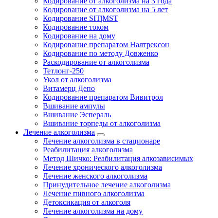
Кодирование от алкоголизма на 3 года
Кодирование от алкоголизма на 5 лет
Кодирование SIT|MST
Кодирование током
Кодирование на дому
Кодирование препаратом Налтрексон
Кодирование по методу Довженко
Раскодирование от алкоголизма
Тетлонг-250
Укол от алкоголизма
Витамерц Депо
Кодирование препаратом Вивитрол
Вшивание ампулы
Вшивание Эспераль
Вшивание торпеды от алкоголизма
Лечение алкоголизма
Лечение алкоголизма в стационаре
Реабилитация алкоголизма
Метод Шичко: Реабилитация алкозависимых
Лечение хронического алкоголизма
Лечение женского алкоголизма
Принудительное лечение алкоголизма
Лечение пивного алкоголизма
Детоксикация от алкоголя
Лечение алкоголизма на дому