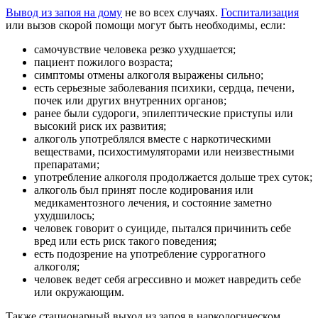
Вывод из запоя на дому
не во всех случаях.
Госпитализация
или вызов скорой помощи могут быть необходимы, если:
самочувствие человека резко ухудшается;
пациент пожилого возраста;
симптомы отмены алкоголя выражены сильно;
есть серьезные заболевания психики, сердца, печени,
почек или других внутренних органов;
ранее были судороги, эпилептические приступы или
высокий риск их развития;
алкоголь употреблялся вместе с наркотическими
веществами, психостимуляторами или неизвестными
препаратами;
употребление алкоголя продолжается дольше трех суток;
алкоголь был принят после кодирования или
медикаментозного лечения, и состояние заметно
ухудшилось;
человек говорит о суициде, пытался причинить себе
вред или есть риск такого поведения;
есть подозрение на употребление суррогатного
алкоголя;
человек ведет себя агрессивно и может навредить себе
или окружающим.
Также стационарный выход из запоя в наркологическом