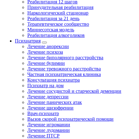
Реабилитация 12 шагов
Принудительная реабилитация
Наркологический стационар
Реабилитация за 21 день
Терапевтическое сообщество
Миннесотская модель
Реабилитация алкоголиков
Психиатрия
Лечение анорексии
Лечение психоза
Лечение биполярного расстройства
Лечение булимии
Лечение тревожного расстройства
Частная психиатрическая клиника
Консультация психиатра
Психиатр на дом
Лечение сосудистой и старческой деменции
Лечение депрессии
Лечение панических атак
Лечение шизофрении
Врач-психиатр
Вызов скорой психиатрической помощи
Лечение игромании
Лечение лудомании
Лечение ПТСР