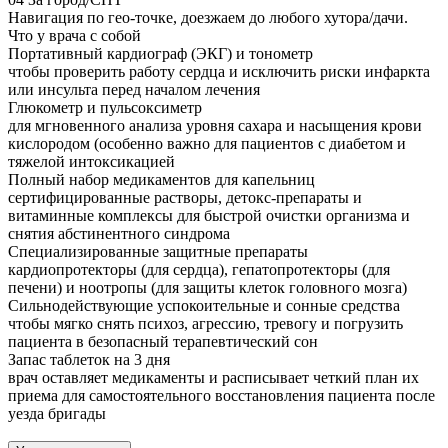
Навигация по гео-точке, доезжаем до любого хутора/дачи.
Что у врача с собой
Портативный кардиограф (ЭКГ) и тонометр
чтобы проверить работу сердца и исключить риски инфаркта
или инсульта перед началом лечения
Глюкометр и пульсоксиметр
для мгновенного анализа уровня сахара и насыщения крови
кислородом (особенно важно для пациентов с диабетом и
тяжелой интоксикацией
Полный набор медикаментов для капельниц
сертифицированные растворы, детокс-препараты и
витаминные комплексы для быстрой очистки организма и
снятия абстинентного синдрома
Специализированные защитные препараты
кардиопротекторы (для сердца), гепатопротекторы (для
печени) и ноотропы (для защиты клеток головного мозга)
Сильнодействующие успокоительные и сонные средства
чтобы мягко снять психоз, агрессию, тревогу и погрузить
пациента в безопасный терапевтический сон
Запас таблеток на 3 дня
врач оставляет медикаменты и расписывает четкий план их
приема для самостоятельного восстановления пациента после
уезда бригады