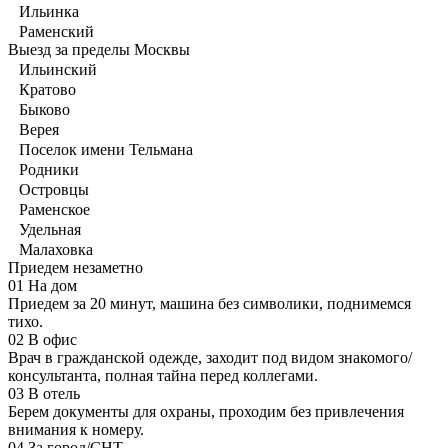
Ильинка
Раменский
Выезд за пределы Москвы
Ильинский
Кратово
Быково
Верея
Поселок имени Тельмана
Родники
Островцы
Раменское
Удельная
Малаховка
Приедем незаметно
01
На дом
Приедем за 20 минут, машина без символики, поднимемся
тихо.
02
В офис
Врач в гражданской одежде, заходит под видом знакомого/
консультанта, полная тайна перед коллегами.
03
В отель
Берем документы для охраны, проходим без привлечения
внимания к номеру.
04
За город/СНТ