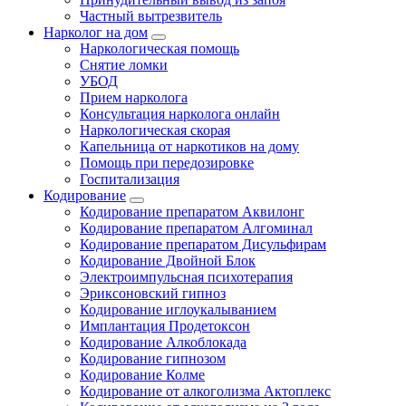
Частный вытрезвитель
Нарколог на дом
Наркологическая помощь
Снятие ломки
УБОД
Прием нарколога
Консультация нарколога онлайн
Наркологическая скорая
Капельница от наркотиков на дому
Помощь при передозировке
Госпитализация
Кодирование
Кодирование препаратом Аквилонг
Кодирование препаратом Алгоминал
Кодирование препаратом Дисульфирам
Кодирование Двойной Блок
Электроимпульсная психотерапия
Эриксоновский гипноз
Кодирование иглоукалыванием
Имплантация Продетоксон
Кодирование Алкоблокада
Кодирование гипнозом
Кодирование Колме
Кодирование от алкоголизма Актоплекс