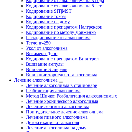
Кодирование от алкоголизма на 3 года
Кодирование от алкоголизма на 5 лет
Кодирование SIT|MST
Кодирование током
Кодирование на дому
Кодирование препаратом Налтрексон
Кодирование по методу Довженко
Раскодирование от алкоголизма
Тетлонг-250
Укол от алкоголизма
Витамерц Депо
Кодирование препаратом Вивитрол
Вшивание ампулы
Вшивание Эспераль
Вшивание торпеды от алкоголизма
Лечение алкоголизма
Лечение алкоголизма в стационаре
Реабилитация алкоголизма
Метод Шичко: Реабилитация алкозависимых
Лечение хронического алкоголизма
Лечение женского алкоголизма
Принудительное лечение алкоголизма
Лечение пивного алкоголизма
Детоксикация от алкоголя
Лечение алкоголизма на дому