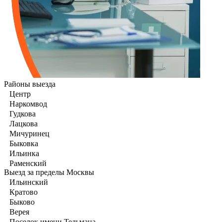
Районы выезда
Центр
Наркомвод
Гудкова
Лацкова
Мичуринец
Быковка
Ильинка
Раменский
Выезд за пределы Москвы
Ильинский
Кратово
Быково
Верея
Поселок имени Тельмана