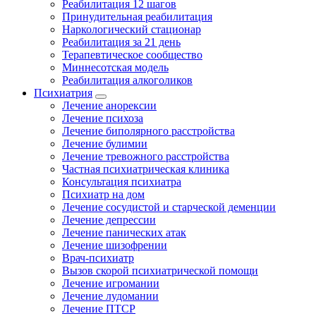
Реабилитация 12 шагов
Принудительная реабилитация
Наркологический стационар
Реабилитация за 21 день
Терапевтическое сообщество
Миннесотская модель
Реабилитация алкоголиков
Психиатрия
Лечение анорексии
Лечение психоза
Лечение биполярного расстройства
Лечение булимии
Лечение тревожного расстройства
Частная психиатрическая клиника
Консультация психиатра
Психиатр на дом
Лечение сосудистой и старческой деменции
Лечение депрессии
Лечение панических атак
Лечение шизофрении
Врач-психиатр
Вызов скорой психиатрической помощи
Лечение игромании
Лечение лудомании
Лечение ПТСР