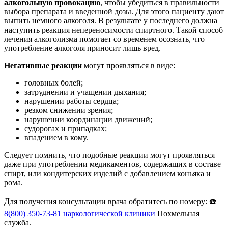
алкогольную провокацию
, чтобы убедиться в правильности
выбора препарата и введенной дозы. Для этого пациенту дают
выпить немного алкоголя. В результате у последнего должна
наступить реакция непереносимости спиртного. Такой способ
лечения алкоголизма помогает со временем осознать, что
употребление алкоголя приносит лишь вред.
Негативные реакции
могут проявляться в виде:
головных болей;
затруднении и учащении дыхания;
нарушении работы сердца;
резком снижении зрения;
нарушении координации движений;
судорогах и припадках;
впадением в кому.
Следует помнить, что подобные реакции могут проявляться
даже при употреблении медикаментов, содержащих в составе
спирт, или кондитерских изделий с добавлением коньяка и
рома.
Для получения консультации врача обратитесь по номеру: ☎️
8(800) 350-73-81
наркологической клиники
Похмельная
служба.