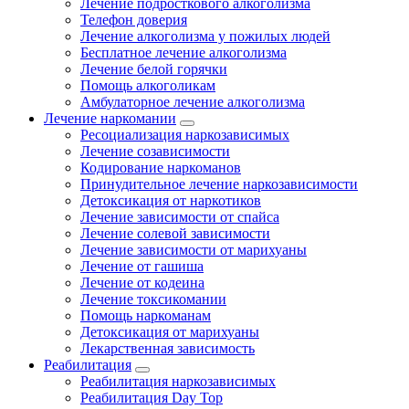
Лечение подросткового алкоголизма
Телефон доверия
Лечение алкоголизма у пожилых людей
Бесплатное лечение алкоголизма
Лечение белой горячки
Помощь алкоголикам
Амбулаторное лечение алкоголизма
Лечение наркомании
Ресоциализация наркозависимых
Лечение созависимости
Кодирование наркоманов
Принудительное лечение наркозависимости
Детоксикация от наркотиков
Лечение зависимости от спайса
Лечение солевой зависимости
Лечение зависимости от марихуаны
Лечение от гашиша
Лечение от кодеина
Лечение токсикомании
Помощь наркоманам
Детоксикация от марихуаны
Лекарственная зависимость
Реабилитация
Реабилитация наркозависимых
Реабилитация Day Top