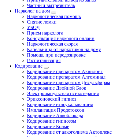
Частный вытрезвитель
Нарколог на дом
Наркологическая помощь
Снятие ломки
УБОД
Прием нарколога
Консультация нарколога онлайн
Наркологическая скорая
Капельница от наркотиков на дому
Помощь при передозировке
Госпитализация
Кодирование
Кодирование препаратом Аквилонг
Кодирование препаратом Алгоминал
Кодирование препаратом Дисульфирам
Кодирование Двойной Блок
Электроимпульсная психотерапия
Эриксоновский гипноз
Кодирование иглоукалыванием
Имплантация Продетоксон
Кодирование Алкоблокада
Кодирование гипнозом
Кодирование Колме
Кодирование от алкоголизма Актоплекс