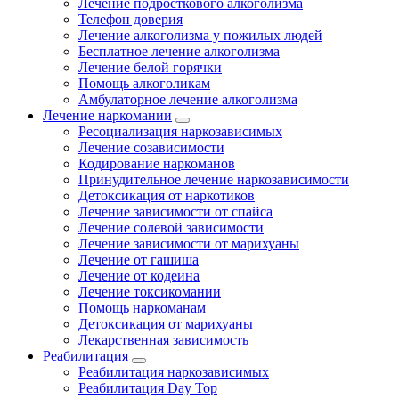
Лечение подросткового алкоголизма
Телефон доверия
Лечение алкоголизма у пожилых людей
Бесплатное лечение алкоголизма
Лечение белой горячки
Помощь алкоголикам
Амбулаторное лечение алкоголизма
Лечение наркомании
Ресоциализация наркозависимых
Лечение созависимости
Кодирование наркоманов
Принудительное лечение наркозависимости
Детоксикация от наркотиков
Лечение зависимости от спайса
Лечение солевой зависимости
Лечение зависимости от марихуаны
Лечение от гашиша
Лечение от кодеина
Лечение токсикомании
Помощь наркоманам
Детоксикация от марихуаны
Лекарственная зависимость
Реабилитация
Реабилитация наркозависимых
Реабилитация Day Top