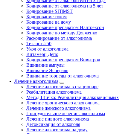
Кодирование от алкоголизма на 3 года
Кодирование от алкоголизма на 5 лет
Кодирование SIT|MST
Кодирование током
Кодирование на дому
Кодирование препаратом Налтрексон
Кодирование по методу Довженко
Раскодирование от алкоголизма
Тетлонг-250
Укол от алкоголизма
Витамерц Депо
Кодирование препаратом Вивитрол
Вшивание ампулы
Вшивание Эспераль
Вшивание торпеды от алкоголизма
Лечение алкоголизма
Лечение алкоголизма в стационаре
Реабилитация алкоголизма
Метод Шичко: Реабилитация алкозависимых
Лечение хронического алкоголизма
Лечение женского алкоголизма
Принудительное лечение алкоголизма
Лечение пивного алкоголизма
Детоксикация от алкоголя
Лечение алкоголизма на дому