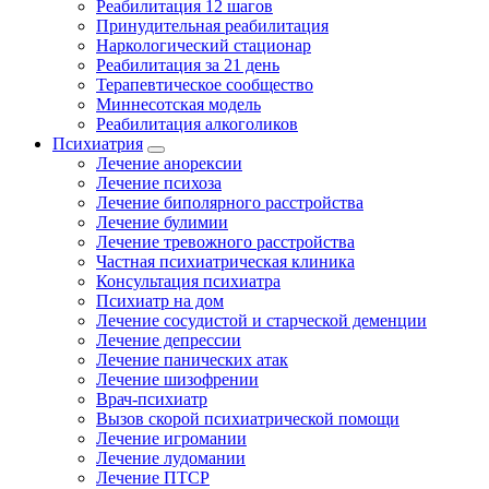
Реабилитация 12 шагов
Принудительная реабилитация
Наркологический стационар
Реабилитация за 21 день
Терапевтическое сообщество
Миннесотская модель
Реабилитация алкоголиков
Психиатрия
Лечение анорексии
Лечение психоза
Лечение биполярного расстройства
Лечение булимии
Лечение тревожного расстройства
Частная психиатрическая клиника
Консультация психиатра
Психиатр на дом
Лечение сосудистой и старческой деменции
Лечение депрессии
Лечение панических атак
Лечение шизофрении
Врач-психиатр
Вызов скорой психиатрической помощи
Лечение игромании
Лечение лудомании
Лечение ПТСР