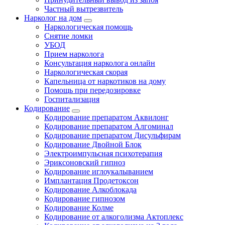
Частный вытрезвитель
Нарколог на дом
Наркологическая помощь
Снятие ломки
УБОД
Прием нарколога
Консультация нарколога онлайн
Наркологическая скорая
Капельница от наркотиков на дому
Помощь при передозировке
Госпитализация
Кодирование
Кодирование препаратом Аквилонг
Кодирование препаратом Алгоминал
Кодирование препаратом Дисульфирам
Кодирование Двойной Блок
Электроимпульсная психотерапия
Эриксоновский гипноз
Кодирование иглоукалыванием
Имплантация Продетоксон
Кодирование Алкоблокада
Кодирование гипнозом
Кодирование Колме
Кодирование от алкоголизма Актоплекс