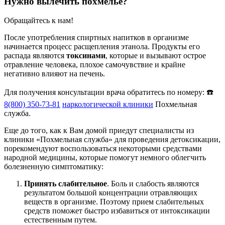
Нужно вылечить похмелье?
Обращайтесь к нам!
После употребления спиртных напитков в организме
начинается процесс расщепления этанола. Продукты его
распада являются
токсинами
, которые и вызывают острое
отравление человека, плохое самочувствие и крайне
негативно влияют на печень.
Для получения консультации врача обратитесь по номеру: ☎️
8(800) 350-73-81
наркологической клиники
Похмельная
служба.
Еще до того, как к Вам домой приедут специалисты из
клиники «Похмельная служба» для проведения детоксикации,
порекомендуют воспользоваться некоторыми средствами
народной медицины, которые помогут немного облегчить
болезненную симптоматику:
Принять слабительное
. Боль и слабость являются
результатом большой концентрации отравляющих
веществ в организме. Поэтому прием слабительных
средств поможет быстро избавиться от интоксикации
естественным путем.