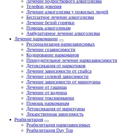
Лечение подросткового алкоголизма
Телефон доверия
Лечение алкоголизма у пожилых людей
Бесплатное лечение алкоголизма
Лечение белой горячки
Помощь алкоголикам
Амбулаторное лечение алкоголизма
Лечение наркомании
Ресоциализация наркозависимых
Лечение созависимости
Кодирование наркоманов
Принудительное лечение наркозависимости
Детоксикация от наркотиков
Лечение зависимости от спайса
Лечение солевой зависимости
Лечение зависимости от марихуаны
Лечение от гашиша
Лечение от кодеина
Лечение токсикомании
Помощь наркоманам
Детоксикация от марихуаны
Лекарственная зависимость
Реабилитация
Реабилитация наркозависимых
Реабилитация Day Top