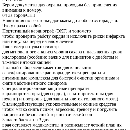
Берем документы для охраны, проходим без привлечения
внимания к номеру.
04
За город/СНТ
Навигация по гео-точке, доезжаем до любого хутора/дачи.
Что у врача с собой
Портативный кардиограф (ЭКГ) и тонометр
чтобы проверить работу сердца и исключить риски инфаркта
или инсульта перед началом лечения
Глюкометр и пульсоксиметр
для мгновенного анализа уровня сахара и насыщения крови
кислородом (особенно важно для пациентов с диабетом и
тяжелой интоксикацией
Полный набор медикаментов для капельниц
сертифицированные растворы, детокс-препараты и
витаминные комплексы для быстрой очистки организма и
снятия абстинентного синдрома
Специализированные защитные препараты
кардиопротекторы (для сердца), гепатопротекторы (для
печени) и ноотропы (для защиты клеток головного мозга)
Сильнодействующие успокоительные и сонные средства
чтобы мягко снять психоз, агрессию, тревогу и погрузить
пациента в безопасный терапевтический сон
Запас таблеток на 3 дня
врач оставляет медикаменты и расписывает четкий план их