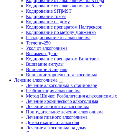
Кодирование от алкоголизма на 3 года
Кодирование от алкоголизма на 5 лет
Кодирование SIT|MST
Кодирование током
Кодирование на дому
Кодирование препаратом Налтрексон
Кодирование по методу Довженко
Раскодирование от алкоголизма
Тетлонг-250
Укол от алкоголизма
Витамерц Депо
Кодирование препаратом Вивитрол
Вшивание ампулы
Вшивание Эспераль
Вшивание торпеды от алкоголизма
Лечение алкоголизма
Лечение алкоголизма в стационаре
Реабилитация алкоголизма
Метод Шичко: Реабилитация алкозависимых
Лечение хронического алкоголизма
Лечение женского алкоголизма
Принудительное лечение алкоголизма
Лечение пивного алкоголизма
Детоксикация от алкоголя
Лечение алкоголизма на дому