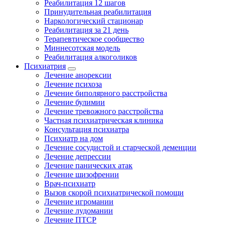
Реабилитация 12 шагов
Принудительная реабилитация
Наркологический стационар
Реабилитация за 21 день
Терапевтическое сообщество
Миннесотская модель
Реабилитация алкоголиков
Психиатрия
Лечение анорексии
Лечение психоза
Лечение биполярного расстройства
Лечение булимии
Лечение тревожного расстройства
Частная психиатрическая клиника
Консультация психиатра
Психиатр на дом
Лечение сосудистой и старческой деменции
Лечение депрессии
Лечение панических атак
Лечение шизофрении
Врач-психиатр
Вызов скорой психиатрической помощи
Лечение игромании
Лечение лудомании
Лечение ПТСР