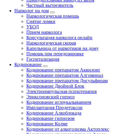
Частный вытрезвитель
Нарколог на дом
Наркологическая помощь
Снятие ломки
УБОД
Прием нарколога
Консультация нарколога онлайн
Наркологическая скорая
Капельница от наркотиков на дому
Помощь при передозировке
Госпитализация
Кодирование
Кодирование препаратом Аквилонг
Кодирование препаратом Алгоминал
Кодирование препаратом Дисульфирам
Кодирование Двойной Блок
Электроимпульсная психотерапия
Эриксоновский гипноз
Кодирование иглоукалыванием
Имплантация Продетоксон
Кодирование Алкоблокада
Кодирование гипнозом
Кодирование Колме
Кодирование от алкоголизма Актоплекс