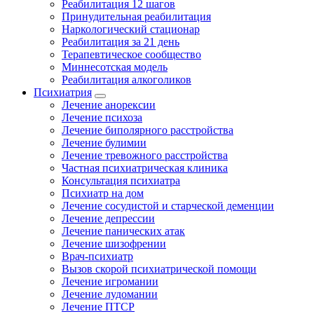
Реабилитация 12 шагов
Принудительная реабилитация
Наркологический стационар
Реабилитация за 21 день
Терапевтическое сообщество
Миннесотская модель
Реабилитация алкоголиков
Психиатрия
Лечение анорексии
Лечение психоза
Лечение биполярного расстройства
Лечение булимии
Лечение тревожного расстройства
Частная психиатрическая клиника
Консультация психиатра
Психиатр на дом
Лечение сосудистой и старческой деменции
Лечение депрессии
Лечение панических атак
Лечение шизофрении
Врач-психиатр
Вызов скорой психиатрической помощи
Лечение игромании
Лечение лудомании
Лечение ПТСР