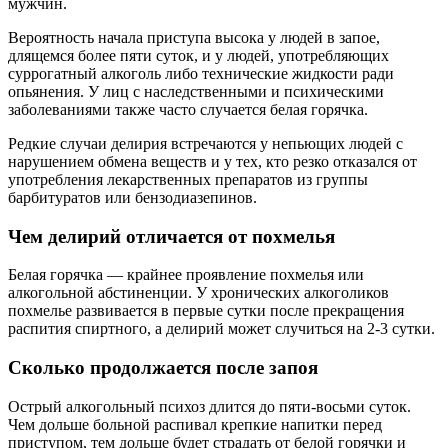
мужчин.
Вероятность начала приступа высока у людей в запое,
длящемся более пяти суток, и у людей, употребляющих
суррогатный алкоголь либо технические жидкости ради
опьянения. У лиц с наследственными и психическими
заболеваниями также часто случается белая горячка.
Редкие случаи делирия встречаются у непьющих людей с
нарушением обмена веществ и у тех, кто резко отказался от
употребления лекарственных препаратов из группы
барбитуратов или бензодиазепинов.
Чем делирий отличается от похмелья
Белая горячка — крайнее проявление похмелья или
алкогольной абстиненции. У хронических алкоголиков
похмелье развивается в первые сутки после прекращения
распития спиртного, а делирий может случиться на 2-3 сутки.
Сколько продолжается после запоя
Острый алкогольный психоз длится до пяти-восьми суток.
Чем дольше больной распивал крепкие напитки перед
приступом, тем дольше будет страдать от белой горячки и