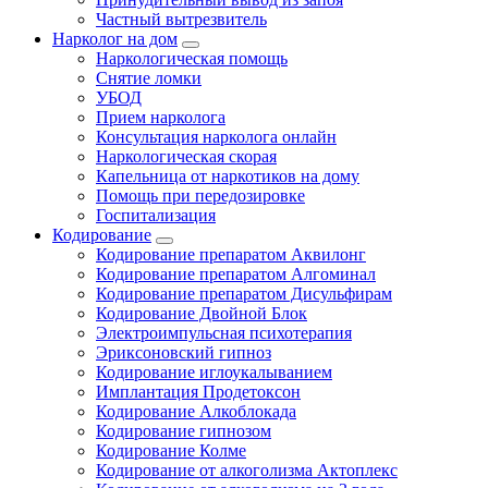
Частный вытрезвитель
Нарколог на дом
Наркологическая помощь
Снятие ломки
УБОД
Прием нарколога
Консультация нарколога онлайн
Наркологическая скорая
Капельница от наркотиков на дому
Помощь при передозировке
Госпитализация
Кодирование
Кодирование препаратом Аквилонг
Кодирование препаратом Алгоминал
Кодирование препаратом Дисульфирам
Кодирование Двойной Блок
Электроимпульсная психотерапия
Эриксоновский гипноз
Кодирование иглоукалыванием
Имплантация Продетоксон
Кодирование Алкоблокада
Кодирование гипнозом
Кодирование Колме
Кодирование от алкоголизма Актоплекс