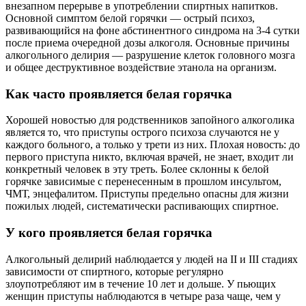
внезапном перерыве в употреблении спиртных напитков.
Основной симптом белой горячки — острый психоз,
развивающийся на фоне абстинентного синдрома на 3-4 сутки
после приема очередной дозы алкоголя. Основные причины
алкогольного делирия — разрушение клеток головного мозга
и общее деструктивное воздействие этанола на организм.
Как часто проявляется белая горячка
Хорошей новостью для родственников запойного алкоголика
является то, что приступы острого психоза случаются не у
каждого больного, а только у трети из них. Плохая новость: до
первого приступа никто, включая врачей, не знает, входит ли
конкретный человек в эту треть. Более склонны к белой
горячке зависимые с перенесенным в прошлом инсультом,
ЧМТ, энцефалитом. Приступы предельно опасны для жизни
пожилых людей, систематически распивающих спиртное.
У кого проявляется белая горячка
Алкогольный делирий наблюдается у людей на II и III стадиях
зависимости от спиртного, которые регулярно
злоупотребляют им в течение 10 лет и дольше. У пьющих
женщин приступы наблюдаются в четыре раза чаще, чем у