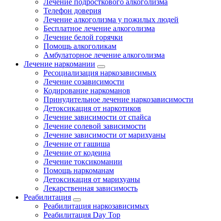
Лечение подросткового алкоголизма
Телефон доверия
Лечение алкоголизма у пожилых людей
Бесплатное лечение алкоголизма
Лечение белой горячки
Помощь алкоголикам
Амбулаторное лечение алкоголизма
Лечение наркомании
Ресоциализация наркозависимых
Лечение созависимости
Кодирование наркоманов
Принудительное лечение наркозависимости
Детоксикация от наркотиков
Лечение зависимости от спайса
Лечение солевой зависимости
Лечение зависимости от марихуаны
Лечение от гашиша
Лечение от кодеина
Лечение токсикомании
Помощь наркоманам
Детоксикация от марихуаны
Лекарственная зависимость
Реабилитация
Реабилитация наркозависимых
Реабилитация Day Top