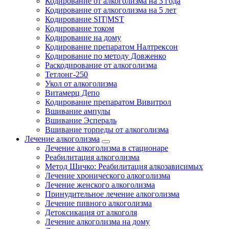
Кодирование от алкоголизма на 3 года
Кодирование от алкоголизма на 5 лет
Кодирование SIT|MST
Кодирование током
Кодирование на дому
Кодирование препаратом Налтрексон
Кодирование по методу Довженко
Раскодирование от алкоголизма
Тетлонг-250
Укол от алкоголизма
Витамерц Депо
Кодирование препаратом Вивитрол
Вшивание ампулы
Вшивание Эспераль
Вшивание торпеды от алкоголизма
Лечение алкоголизма
Лечение алкоголизма в стационаре
Реабилитация алкоголизма
Метод Шичко: Реабилитация алкозависимых
Лечение хронического алкоголизма
Лечение женского алкоголизма
Принудительное лечение алкоголизма
Лечение пивного алкоголизма
Детоксикация от алкоголя
Лечение алкоголизма на дому