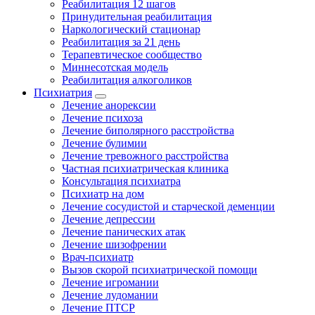
Реабилитация 12 шагов
Принудительная реабилитация
Наркологический стационар
Реабилитация за 21 день
Терапевтическое сообщество
Миннесотская модель
Реабилитация алкоголиков
Психиатрия
Лечение анорексии
Лечение психоза
Лечение биполярного расстройства
Лечение булимии
Лечение тревожного расстройства
Частная психиатрическая клиника
Консультация психиатра
Психиатр на дом
Лечение сосудистой и старческой деменции
Лечение депрессии
Лечение панических атак
Лечение шизофрении
Врач-психиатр
Вызов скорой психиатрической помощи
Лечение игромании
Лечение лудомании
Лечение ПТСР