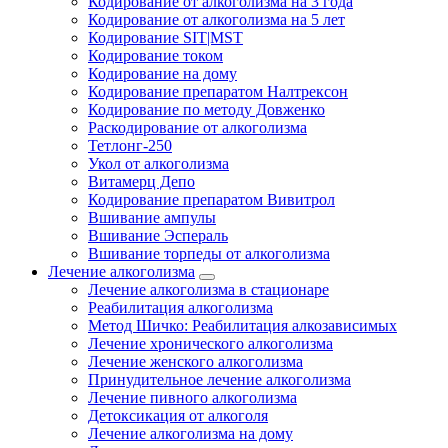
Кодирование от алкоголизма на 3 года
Кодирование от алкоголизма на 5 лет
Кодирование SIT|MST
Кодирование током
Кодирование на дому
Кодирование препаратом Налтрексон
Кодирование по методу Довженко
Раскодирование от алкоголизма
Тетлонг-250
Укол от алкоголизма
Витамерц Депо
Кодирование препаратом Вивитрол
Вшивание ампулы
Вшивание Эспераль
Вшивание торпеды от алкоголизма
Лечение алкоголизма
Лечение алкоголизма в стационаре
Реабилитация алкоголизма
Метод Шичко: Реабилитация алкозависимых
Лечение хронического алкоголизма
Лечение женского алкоголизма
Принудительное лечение алкоголизма
Лечение пивного алкоголизма
Детоксикация от алкоголя
Лечение алкоголизма на дому