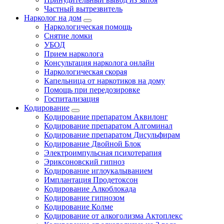
Частный вытрезвитель
Нарколог на дом
Наркологическая помощь
Снятие ломки
УБОД
Прием нарколога
Консультация нарколога онлайн
Наркологическая скорая
Капельница от наркотиков на дому
Помощь при передозировке
Госпитализация
Кодирование
Кодирование препаратом Аквилонг
Кодирование препаратом Алгоминал
Кодирование препаратом Дисульфирам
Кодирование Двойной Блок
Электроимпульсная психотерапия
Эриксоновский гипноз
Кодирование иглоукалыванием
Имплантация Продетоксон
Кодирование Алкоблокада
Кодирование гипнозом
Кодирование Колме
Кодирование от алкоголизма Актоплекс