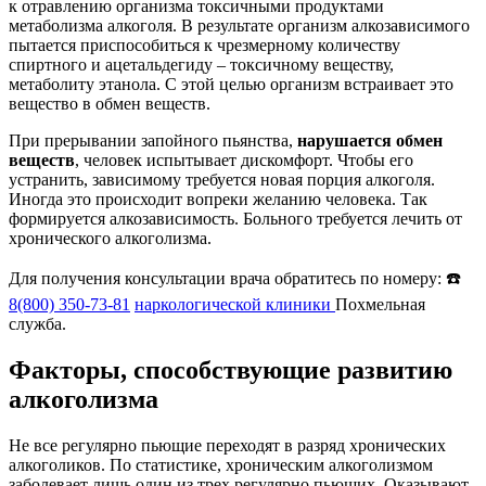
к отравлению организма токсичными продуктами
метаболизма алкоголя. В результате организм алкозависимого
пытается приспособиться к чрезмерному количеству
спиртного и ацетальдегиду – токсичному веществу,
метаболиту этанола. С этой целью организм встраивает это
вещество в обмен веществ.
При прерывании запойного пьянства,
нарушается обмен
веществ
, человек испытывает дискомфорт. Чтобы его
устранить, зависимому требуется новая порция алкоголя.
Иногда это происходит вопреки желанию человека. Так
формируется алкозависимость. Больного требуется лечить от
хронического алкоголизма.
Для получения консультации врача обратитесь по номеру: ☎️
8(800) 350-73-81
наркологической клиники
Похмельная
служба.
Факторы, способствующие развитию
алкоголизма
Не все регулярно пьющие переходят в разряд хронических
алкоголиков. По статистике, хроническим алкоголизмом
заболевает лишь один из трех регулярно пьющих. Оказывают