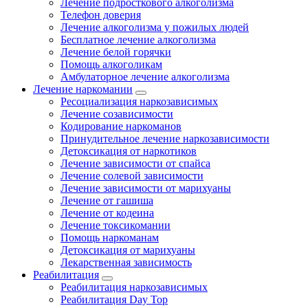
Лечение подросткового алкоголизма
Телефон доверия
Лечение алкоголизма у пожилых людей
Бесплатное лечение алкоголизма
Лечение белой горячки
Помощь алкоголикам
Амбулаторное лечение алкоголизма
Лечение наркомании
Ресоциализация наркозависимых
Лечение созависимости
Кодирование наркоманов
Принудительное лечение наркозависимости
Детоксикация от наркотиков
Лечение зависимости от спайса
Лечение солевой зависимости
Лечение зависимости от марихуаны
Лечение от гашиша
Лечение от кодеина
Лечение токсикомании
Помощь наркоманам
Детоксикация от марихуаны
Лекарственная зависимость
Реабилитация
Реабилитация наркозависимых
Реабилитация Day Top