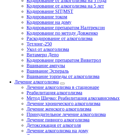
Кодирование от алкоголизма на 3 года
Кодирование от алкоголизма на 5 лет
Кодирование SIT|MST
Кодирование током
Кодирование на дому
Кодирование препаратом Налтрексон
Кодирование по методу Довженко
Раскодирование от алкоголизма
Тетлонг-250
Укол от алкоголизма
Витамерц Депо
Кодирование препаратом Вивитрол
Вшивание ампулы
Вшивание Эспераль
Вшивание торпеды от алкоголизма
Лечение алкоголизма
Лечение алкоголизма в стационаре
Реабилитация алкоголизма
Метод Шичко: Реабилитация алкозависимых
Лечение хронического алкоголизма
Лечение женского алкоголизма
Принудительное лечение алкоголизма
Лечение пивного алкоголизма
Детоксикация от алкоголя
Лечение алкоголизма на дому