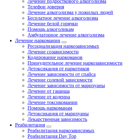
Лечение подросткового алкоголизма
Телефон доверия
Лечение алкоголизма у пожилых людей
Бесплатное лечение алкоголизма
Лечение белой горячки
Помощь алкоголикам
Амбулаторное лечение алкоголизма
Лечение наркомании
Ресоциализация наркозависимых
Лечение созависимости
Кодирование наркоманов
Принудительное лечение наркозависимости
Детоксикация от наркотиков
Лечение зависимости от спайса
Лечение солевой зависимости
Лечение зависимости от марихуаны
Лечение от гашиша
Лечение от кодеина
Лечение токсикомании
Помощь наркоманам
Детоксикация от марихуаны
Лекарственная зависимость
Реабилитация
Реабилитация наркозависимых
Реабилитация Day Top