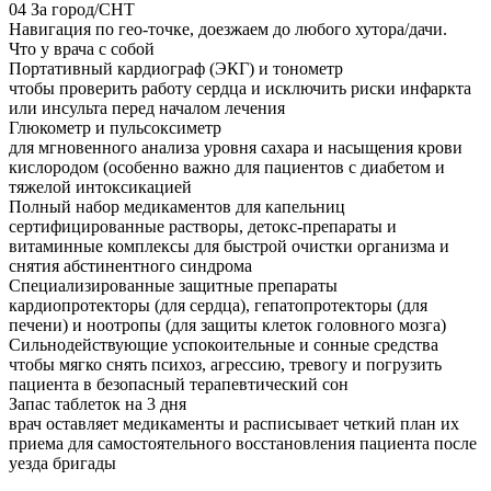
04
За город/СНТ
Навигация по гео-точке, доезжаем до любого хутора/дачи.
Что у врача с собой
Портативный кардиограф (ЭКГ) и тонометр
чтобы проверить работу сердца и исключить риски инфаркта
или инсульта перед началом лечения
Глюкометр и пульсоксиметр
для мгновенного анализа уровня сахара и насыщения крови
кислородом (особенно важно для пациентов с диабетом и
тяжелой интоксикацией
Полный набор медикаментов для капельниц
сертифицированные растворы, детокс-препараты и
витаминные комплексы для быстрой очистки организма и
снятия абстинентного синдрома
Специализированные защитные препараты
кардиопротекторы (для сердца), гепатопротекторы (для
печени) и ноотропы (для защиты клеток головного мозга)
Сильнодействующие успокоительные и сонные средства
чтобы мягко снять психоз, агрессию, тревогу и погрузить
пациента в безопасный терапевтический сон
Запас таблеток на 3 дня
врач оставляет медикаменты и расписывает четкий план их
приема для самостоятельного восстановления пациента после
уезда бригады