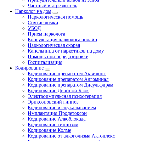
Частный вытрезвитель
Нарколог на дом
Наркологическая помощь
Снятие ломки
УБОД
Прием нарколога
Консультация нарколога онлайн
Наркологическая скорая
Капельница от наркотиков на дому
Помощь при передозировке
Госпитализация
Кодирование
Кодирование препаратом Аквилонг
Кодирование препаратом Алгоминал
Кодирование препаратом Дисульфирам
Кодирование Двойной Блок
Электроимпульсная психотерапия
Эриксоновский гипноз
Кодирование иглоукалыванием
Имплантация Продетоксон
Кодирование Алкоблокада
Кодирование гипнозом
Кодирование Колме
Кодирование от алкоголизма Актоплекс