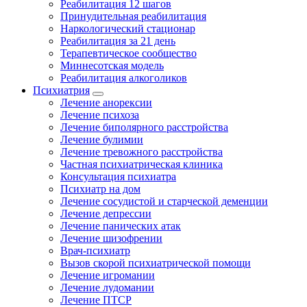
Реабилитация 12 шагов
Принудительная реабилитация
Наркологический стационар
Реабилитация за 21 день
Терапевтическое сообщество
Миннесотская модель
Реабилитация алкоголиков
Психиатрия
Лечение анорексии
Лечение психоза
Лечение биполярного расстройства
Лечение булимии
Лечение тревожного расстройства
Частная психиатрическая клиника
Консультация психиатра
Психиатр на дом
Лечение сосудистой и старческой деменции
Лечение депрессии
Лечение панических атак
Лечение шизофрении
Врач-психиатр
Вызов скорой психиатрической помощи
Лечение игромании
Лечение лудомании
Лечение ПТСР