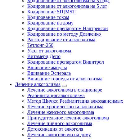
Кодирование от алкоголизма на 3 года
Кодирование от алкоголизма на 5 лет
Кодирование SIT|MST
Кодирование током
Кодирование на дому
Кодирование препаратом Налтрексон
Кодирование по методу Довженко
Раскодирование от алкоголизма
Тетлонг-250
Укол от алкоголизма
Витамерц Депо
Кодирование препаратом Вивитрол
Вшивание ампулы
Вшивание Эспераль
Вшивание торпеды от алкоголизма
Лечение алкоголизма
Лечение алкоголизма в стационаре
Реабилитация алкоголизма
Метод Шичко: Реабилитация алкозависимых
Лечение хронического алкоголизма
Лечение женского алкоголизма
Принудительное лечение алкоголизма
Лечение пивного алкоголизма
Детоксикация от алкоголя
Лечение алкоголизма на дому