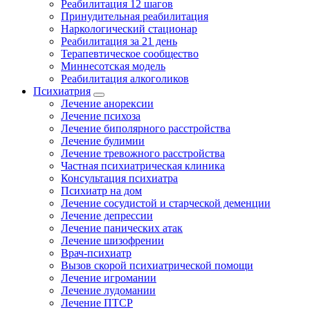
Реабилитация 12 шагов
Принудительная реабилитация
Наркологический стационар
Реабилитация за 21 день
Терапевтическое сообщество
Миннесотская модель
Реабилитация алкоголиков
Психиатрия
Лечение анорексии
Лечение психоза
Лечение биполярного расстройства
Лечение булимии
Лечение тревожного расстройства
Частная психиатрическая клиника
Консультация психиатра
Психиатр на дом
Лечение сосудистой и старческой деменции
Лечение депрессии
Лечение панических атак
Лечение шизофрении
Врач-психиатр
Вызов скорой психиатрической помощи
Лечение игромании
Лечение лудомании
Лечение ПТСР