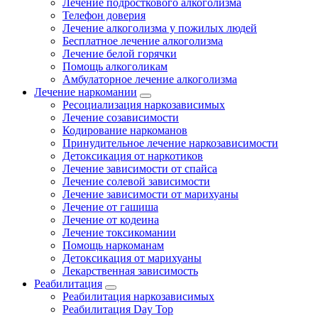
Лечение подросткового алкоголизма
Телефон доверия
Лечение алкоголизма у пожилых людей
Бесплатное лечение алкоголизма
Лечение белой горячки
Помощь алкоголикам
Амбулаторное лечение алкоголизма
Лечение наркомании
Ресоциализация наркозависимых
Лечение созависимости
Кодирование наркоманов
Принудительное лечение наркозависимости
Детоксикация от наркотиков
Лечение зависимости от спайса
Лечение солевой зависимости
Лечение зависимости от марихуаны
Лечение от гашиша
Лечение от кодеина
Лечение токсикомании
Помощь наркоманам
Детоксикация от марихуаны
Лекарственная зависимость
Реабилитация
Реабилитация наркозависимых
Реабилитация Day Top