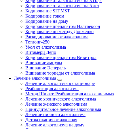
Кодирование от алкоголизма на 3 года
Кодирование от алкоголизма на 5 лет
Кодирование SIT|MST
Кодирование током
Кодирование на дому
Кодирование препаратом Налтрексон
Кодирование по методу Довженко
Раскодирование от алкоголизма
Тетлонг-250
Укол от алкоголизма
Витамерц Депо
Кодирование препаратом Вивитрол
Вшивание ампулы
Вшивание Эспераль
Вшивание торпеды от алкоголизма
Лечение алкоголизма
Лечение алкоголизма в стационаре
Реабилитация алкоголизма
Метод Шичко: Реабилитация алкозависимых
Лечение хронического алкоголизма
Лечение женского алкоголизма
Принудительное лечение алкоголизма
Лечение пивного алкоголизма
Детоксикация от алкоголя
Лечение алкоголизма на дому