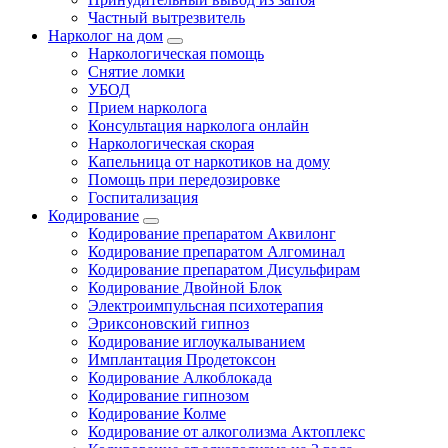
Частный вытрезвитель
Нарколог на дом
Наркологическая помощь
Снятие ломки
УБОД
Прием нарколога
Консультация нарколога онлайн
Наркологическая скорая
Капельница от наркотиков на дому
Помощь при передозировке
Госпитализация
Кодирование
Кодирование препаратом Аквилонг
Кодирование препаратом Алгоминал
Кодирование препаратом Дисульфирам
Кодирование Двойной Блок
Электроимпульсная психотерапия
Эриксоновский гипноз
Кодирование иглоукалыванием
Имплантация Продетоксон
Кодирование Алкоблокада
Кодирование гипнозом
Кодирование Колме
Кодирование от алкоголизма Актоплекс