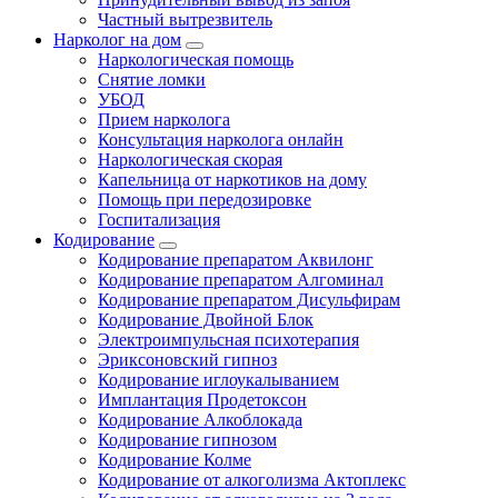
Частный вытрезвитель
Нарколог на дом
Наркологическая помощь
Снятие ломки
УБОД
Прием нарколога
Консультация нарколога онлайн
Наркологическая скорая
Капельница от наркотиков на дому
Помощь при передозировке
Госпитализация
Кодирование
Кодирование препаратом Аквилонг
Кодирование препаратом Алгоминал
Кодирование препаратом Дисульфирам
Кодирование Двойной Блок
Электроимпульсная психотерапия
Эриксоновский гипноз
Кодирование иглоукалыванием
Имплантация Продетоксон
Кодирование Алкоблокада
Кодирование гипнозом
Кодирование Колме
Кодирование от алкоголизма Актоплекс