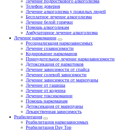
Лечение подросткового алкоголизма
Телефон доверия
Лечение алкоголизма у пожилых людей
Бесплатное лечение алкоголизма
Лечение белой горячки
Помощь алкоголикам
Амбулаторное лечение алкоголизма
Лечение наркомании
Ресоциализация наркозависимых
Лечение созависимости
Кодирование наркоманов
Принудительное лечение наркозависимости
Детоксикация от наркотиков
Лечение зависимости от спайса
Лечение солевой зависимости
Лечение зависимости от марихуаны
Лечение от гашиша
Лечение от кодеина
Лечение токсикомании
Помощь наркоманам
Детоксикация от марихуаны
Лекарственная зависимость
Реабилитация
Реабилитация наркозависимых
Реабилитация Day Top