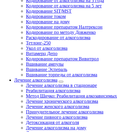
Кодирование от алкоголизма на 3 года
Кодирование от алкоголизма на 5 лет
Кодирование SIT|MST
Кодирование током
Кодирование на дому
Кодирование препаратом Налтрексон
Кодирование по методу Довженко
Раскодирование от алкоголизма
Тетлонг-250
Укол от алкоголизма
Витамерц Депо
Кодирование препаратом Вивитрол
Вшивание ампулы
Вшивание Эспераль
Вшивание торпеды от алкоголизма
Лечение алкоголизма
Лечение алкоголизма в стационаре
Реабилитация алкоголизма
Метод Шичко: Реабилитация алкозависимых
Лечение хронического алкоголизма
Лечение женского алкоголизма
Принудительное лечение алкоголизма
Лечение пивного алкоголизма
Детоксикация от алкоголя
Лечение алкоголизма на дому