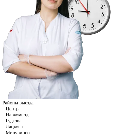
Районы выезда
Центр
Наркомвод
Гудкова
Лацкова
Мичуринец