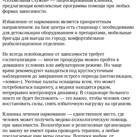
«Похмельная служба» — лицензированная клиника,
предлагающая комплексные программы помощи при любых
формах зависимости.
Избавление от наркомании является приоритетным
направлением: на базе центра есть стационар с необходимыми
для детоксикации оборудованием и препаратами, мобильные
бригады для выезда по городу, комфортабельное
реабилитационное отделение.
Не всегда освобождение от зависимости требует
госпитализации — многие процедуры можно пройти в
домашних условиях или амбулаторном режиме. Но чаще
врачи рекомендуют находиться под круглосуточным
наблюдением до завершения острого периода (интоксикации,
«ломки»). Уютные палаты оснащены всем, что может
потребоваться пациенту, а медики находятся рядом,
непрерывно контролируя динамику. В стационаре больного
никто не будет беспокоить — это важно, чтобы человек смог
восстановить силы, снять избыточную нагрузку на организм.
Клиника лечения наркомании — единственное место, где
человек может получить медико-психологическую помощь
при зависимости. Волонтёрские и религиозные организации
по закону не имеют права проводить терапию, а любые
предлагаемые ими меры опасны. Вопреки мифам, от