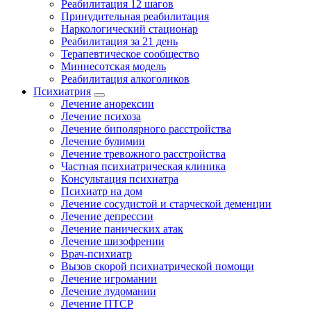
Реабилитация 12 шагов
Принудительная реабилитация
Наркологический стационар
Реабилитация за 21 день
Терапевтическое сообщество
Миннесотская модель
Реабилитация алкоголиков
Психиатрия
Лечение анорексии
Лечение психоза
Лечение биполярного расстройства
Лечение булимии
Лечение тревожного расстройства
Частная психиатрическая клиника
Консультация психиатра
Психиатр на дом
Лечение сосудистой и старческой деменции
Лечение депрессии
Лечение панических атак
Лечение шизофрении
Врач-психиатр
Вызов скорой психиатрической помощи
Лечение игромании
Лечение лудомании
Лечение ПТСР