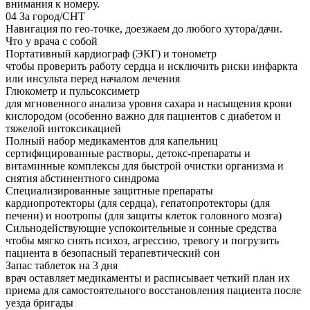
внимания к номеру.
04
За город/СНТ
Навигация по гео-точке, доезжаем до любого хутора/дачи.
Что у врача с собой
Портативный кардиограф (ЭКГ) и тонометр
чтобы проверить работу сердца и исключить риски инфаркта
или инсульта перед началом лечения
Глюкометр и пульсоксиметр
для мгновенного анализа уровня сахара и насыщения крови
кислородом (особенно важно для пациентов с диабетом и
тяжелой интоксикацией
Полный набор медикаментов для капельниц
сертифицированные растворы, детокс-препараты и
витаминные комплексы для быстрой очистки организма и
снятия абстинентного синдрома
Специализированные защитные препараты
кардиопротекторы (для сердца), гепатопротекторы (для
печени) и ноотропы (для защиты клеток головного мозга)
Сильнодействующие успокоительные и сонные средства
чтобы мягко снять психоз, агрессию, тревогу и погрузить
пациента в безопасный терапевтический сон
Запас таблеток на 3 дня
врач оставляет медикаменты и расписывает четкий план их
приема для самостоятельного восстановления пациента после
уезда бригады