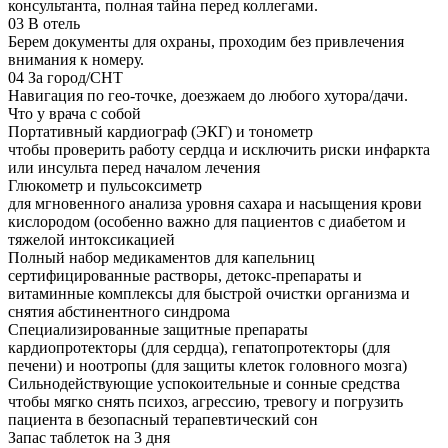
консультанта, полная тайна перед коллегами.
03
В отель
Берем документы для охраны, проходим без привлечения
внимания к номеру.
04
За город/СНТ
Навигация по гео-точке, доезжаем до любого хутора/дачи.
Что у врача с собой
Портативный кардиограф (ЭКГ) и тонометр
чтобы проверить работу сердца и исключить риски инфаркта
или инсульта перед началом лечения
Глюкометр и пульсоксиметр
для мгновенного анализа уровня сахара и насыщения крови
кислородом (особенно важно для пациентов с диабетом и
тяжелой интоксикацией
Полный набор медикаментов для капельниц
сертифицированные растворы, детокс-препараты и
витаминные комплексы для быстрой очистки организма и
снятия абстинентного синдрома
Специализированные защитные препараты
кардиопротекторы (для сердца), гепатопротекторы (для
печени) и ноотропы (для защиты клеток головного мозга)
Сильнодействующие успокоительные и сонные средства
чтобы мягко снять психоз, агрессию, тревогу и погрузить
пациента в безопасный терапевтический сон
Запас таблеток на 3 дня