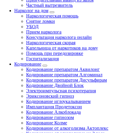
Частный вытрезвитель
Нарколог на дом
Наркологическая помощь
Снятие ломки
УБОД
Прием нарколога
Консультация нарколога онлайн
Наркологическая скорая
Капельница от наркотиков на дому
Помощь при передозировке
Госпитализация
Кодирование
Кодирование препаратом Аквилонг
Кодирование препаратом Алгоминал
Кодирование препаратом Дисульфирам
Кодирование Двойной Блок
Электроимпульсная психотерапия
Эриксоновский гипноз
Кодирование иглоукалыванием
Имплантация Продетоксон
Кодирование Алкоблокада
Кодирование гипнозом
Кодирование Колме
Кодирование от алкоголизма Актоплекс