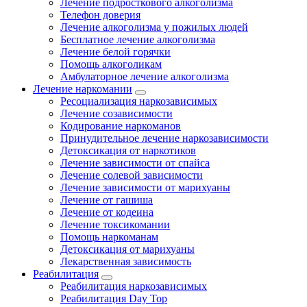
Лечение подросткового алкоголизма
Телефон доверия
Лечение алкоголизма у пожилых людей
Бесплатное лечение алкоголизма
Лечение белой горячки
Помощь алкоголикам
Амбулаторное лечение алкоголизма
Лечение наркомании
Ресоциализация наркозависимых
Лечение созависимости
Кодирование наркоманов
Принудительное лечение наркозависимости
Детоксикация от наркотиков
Лечение зависимости от спайса
Лечение солевой зависимости
Лечение зависимости от марихуаны
Лечение от гашиша
Лечение от кодеина
Лечение токсикомании
Помощь наркоманам
Детоксикация от марихуаны
Лекарственная зависимость
Реабилитация
Реабилитация наркозависимых
Реабилитация Day Top