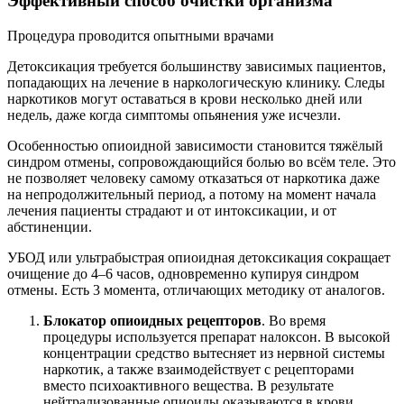
Эффективный способ очистки организма
Процедура проводится опытными врачами
Детоксикация требуется большинству зависимых пациентов,
попадающих на лечение в наркологическую клинику. Следы
наркотиков могут оставаться в крови несколько дней или
недель, даже когда симптомы опьянения уже исчезли.
Особенностью опиоидной зависимости становится тяжёлый
синдром отмены, сопровождающийся болью во всём теле. Это
не позволяет человеку самому отказаться от наркотика даже
на непродолжительный период, а потому на момент начала
лечения пациенты страдают и от интоксикации, и от
абстиненции.
УБОД или ультрабыстрая опиоидная детоксикация сокращает
очищение до 4–6 часов, одновременно купируя синдром
отмены. Есть 3 момента, отличающих методику от аналогов.
Блокатор опиоидных рецепторов
. Во время
процедуры используется препарат налоксон. В высокой
концентрации средство вытесняет из нервной системы
наркотик, а также взаимодействует с рецепторами
вместо психоактивного вещества. В результате
нейтрализованные опиоиды оказываются в крови,