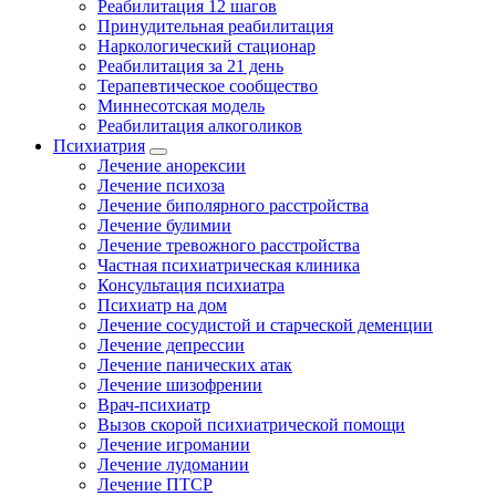
Реабилитация 12 шагов
Принудительная реабилитация
Наркологический стационар
Реабилитация за 21 день
Терапевтическое сообщество
Миннесотская модель
Реабилитация алкоголиков
Психиатрия
Лечение анорексии
Лечение психоза
Лечение биполярного расстройства
Лечение булимии
Лечение тревожного расстройства
Частная психиатрическая клиника
Консультация психиатра
Психиатр на дом
Лечение сосудистой и старческой деменции
Лечение депрессии
Лечение панических атак
Лечение шизофрении
Врач-психиатр
Вызов скорой психиатрической помощи
Лечение игромании
Лечение лудомании
Лечение ПТСР