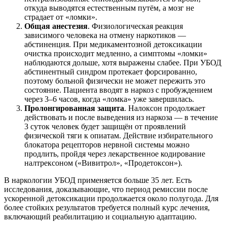
откуда выводятся естественным путём, а мозг не
страдает от «ломки».
Общая анестезия
. Физиологическая реакция
зависимого человека на отмену наркотиков —
абстиненция. При медикаментозной детоксикации
очистка происходит медленно, а симптомы «ломки»
наблюдаются дольше, хотя выражены слабее. При УБОД
абстинентный синдром протекает форсированно,
поэтому больной физически не может пережить это
состояние. Пациента вводят в наркоз с пробуждением
через 3–6 часов, когда «ломка» уже завершилась.
Пролонгированная защита
. Налоксон продолжает
действовать и после выведения из наркоза — в течение
3 суток человек будет защищён от проявлений
физической тяги к опиатам. Действие избирательного
блокатора рецепторов нервной системы можно
продлить, пройдя через лекарственное кодирование
налтрексоном («Вивитрол», «Продетоксон»).
В наркологии УБОД применяется больше 35 лет. Есть
исследования, доказывающие, что период ремиссии после
ускоренной детоксикации продолжается около полугода. Для
более стойких результатов требуется полный курс лечения,
включающий реабилитацию и социальную адаптацию.