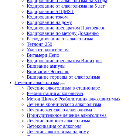
Кодирование от алкоголизма на 3 года
Кодирование от алкоголизма на 5 лет
Кодирование SIT|MST
Кодирование током
Кодирование на дому
Кодирование препаратом Налтрексон
Кодирование по методу Довженко
Раскодирование от алкоголизма
Тетлонг-250
Укол от алкоголизма
Витамерц Депо
Кодирование препаратом Вивитрол
Вшивание ампулы
Вшивание Эспераль
Вшивание торпеды от алкоголизма
Лечение алкоголизма
Лечение алкоголизма в стационаре
Реабилитация алкоголизма
Метод Шичко: Реабилитация алкозависимых
Лечение хронического алкоголизма
Лечение женского алкоголизма
Принудительное лечение алкоголизма
Лечение пивного алкоголизма
Детоксикация от алкоголя
Лечение алкоголизма на дому