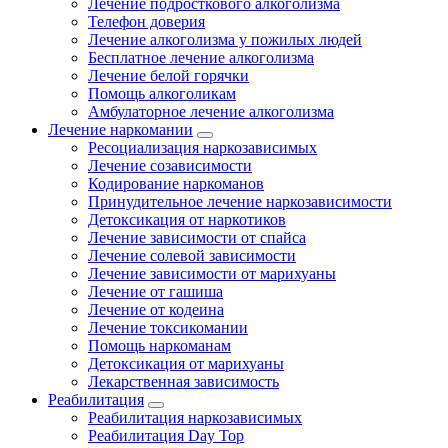
Лечение подросткового алкоголизма
Телефон доверия
Лечение алкоголизма у пожилых людей
Бесплатное лечение алкоголизма
Лечение белой горячки
Помощь алкоголикам
Амбулаторное лечение алкоголизма
Лечение наркомании
Ресоциализация наркозависимых
Лечение созависимости
Кодирование наркоманов
Принудительное лечение наркозависимости
Детоксикация от наркотиков
Лечение зависимости от спайса
Лечение солевой зависимости
Лечение зависимости от марихуаны
Лечение от гашиша
Лечение от кодеина
Лечение токсикомании
Помощь наркоманам
Детоксикация от марихуаны
Лекарственная зависимость
Реабилитация
Реабилитация наркозависимых
Реабилитация Day Top