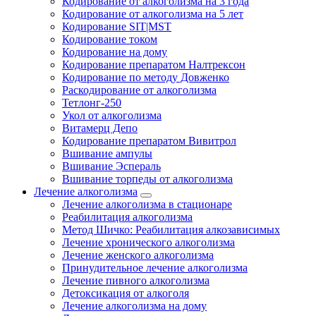
Кодирование от алкоголизма на 3 года
Кодирование от алкоголизма на 5 лет
Кодирование SIT|MST
Кодирование током
Кодирование на дому
Кодирование препаратом Налтрексон
Кодирование по методу Довженко
Раскодирование от алкоголизма
Тетлонг-250
Укол от алкоголизма
Витамерц Депо
Кодирование препаратом Вивитрол
Вшивание ампулы
Вшивание Эспераль
Вшивание торпеды от алкоголизма
Лечение алкоголизма
Лечение алкоголизма в стационаре
Реабилитация алкоголизма
Метод Шичко: Реабилитация алкозависимых
Лечение хронического алкоголизма
Лечение женского алкоголизма
Принудительное лечение алкоголизма
Лечение пивного алкоголизма
Детоксикация от алкоголя
Лечение алкоголизма на дому