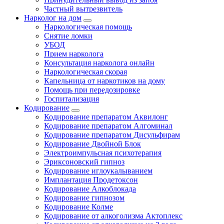
Частный вытрезвитель
Нарколог на дом
Наркологическая помощь
Снятие ломки
УБОД
Прием нарколога
Консультация нарколога онлайн
Наркологическая скорая
Капельница от наркотиков на дому
Помощь при передозировке
Госпитализация
Кодирование
Кодирование препаратом Аквилонг
Кодирование препаратом Алгоминал
Кодирование препаратом Дисульфирам
Кодирование Двойной Блок
Электроимпульсная психотерапия
Эриксоновский гипноз
Кодирование иглоукалыванием
Имплантация Продетоксон
Кодирование Алкоблокада
Кодирование гипнозом
Кодирование Колме
Кодирование от алкоголизма Актоплекс