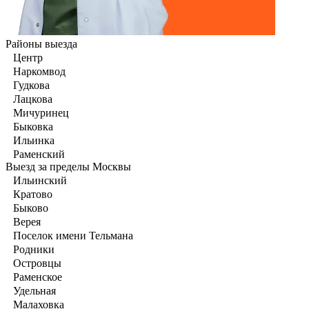
Районы выезда
Центр
Наркомвод
Гудкова
Лацкова
Мичуринец
Быковка
Ильинка
Раменский
Выезд за пределы Москвы
Ильинский
Кратово
Быково
Верея
Поселок имени Тельмана
Родники
Островцы
Раменское
Удельная
Малаховка