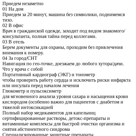
Приедем незаметно
01
На дом
Приедем за 20 минут, машина без символики, поднимемся
тихо.
02
В офис
Врач в гражданской одежде, заходит под видом знакомого/
консультанта, полная тайна перед коллегами.
03
В отель
Берем документы для охраны, проходим без привлечения
внимания к номеру.
04
За город/СНТ
Навигация по гео-точке, доезжаем до любого хутора/дачи.
Что у врача с собой
Портативный кардиограф (ЭКГ) и тонометр
чтобы проверить работу сердца и исключить риски инфаркта
или инсульта перед началом лечения
Глюкометр и пульсоксиметр
для мгновенного анализа уровня сахара и насыщения крови
кислородом (особенно важно для пациентов с диабетом и
тяжелой интоксикацией
Полный набор медикаментов для капельниц
сертифицированные растворы, детокс-препараты и
витаминные комплексы для быстрой очистки организма и
снятия абстинентного синдрома
Специализированные защитные препараты