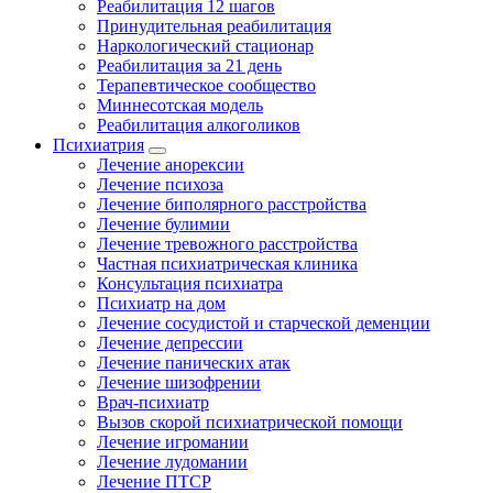
Реабилитация 12 шагов
Принудительная реабилитация
Наркологический стационар
Реабилитация за 21 день
Терапевтическое сообщество
Миннесотская модель
Реабилитация алкоголиков
Психиатрия
Лечение анорексии
Лечение психоза
Лечение биполярного расстройства
Лечение булимии
Лечение тревожного расстройства
Частная психиатрическая клиника
Консультация психиатра
Психиатр на дом
Лечение сосудистой и старческой деменции
Лечение депрессии
Лечение панических атак
Лечение шизофрении
Врач-психиатр
Вызов скорой психиатрической помощи
Лечение игромании
Лечение лудомании
Лечение ПТСР