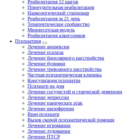
Реабилитация 12 шагов
Принудительная реабилитация
Наркологический стационар
Реабилитация за 21 день
Терапевтическое сообщество
Миннесотская модель
Реабилитация алкоголиков
Психиатрия
Лечение анорексии
Лечение психоза
Лечение биполярного расстройства
Лечение булимии
Лечение тревожного расстройства
Частная психиатрическая клиника
Консультация психиатра
Психиатр на дом
Лечение сосудистой и старческой деменции
Лечение депрессии
Лечение панических атак
Лечение шизофрении
Врач-психиатр
Вызов скорой психиатрической помощи
Лечение игромании
Лечение лудомании
Лечение ПТСР