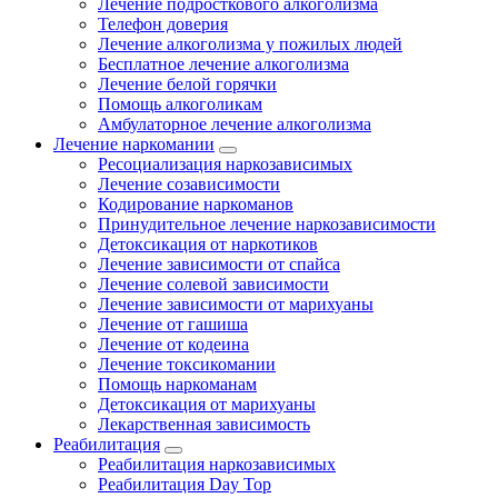
Лечение подросткового алкоголизма
Телефон доверия
Лечение алкоголизма у пожилых людей
Бесплатное лечение алкоголизма
Лечение белой горячки
Помощь алкоголикам
Амбулаторное лечение алкоголизма
Лечение наркомании
Ресоциализация наркозависимых
Лечение созависимости
Кодирование наркоманов
Принудительное лечение наркозависимости
Детоксикация от наркотиков
Лечение зависимости от спайса
Лечение солевой зависимости
Лечение зависимости от марихуаны
Лечение от гашиша
Лечение от кодеина
Лечение токсикомании
Помощь наркоманам
Детоксикация от марихуаны
Лекарственная зависимость
Реабилитация
Реабилитация наркозависимых
Реабилитация Day Top