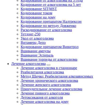
Кодирование от алкоголизма на 3 года
Кодирование от алкоголизма на 5 лет
Кодирование SIT|MST
Кодирование током
Кодирование на дому
Кодирование препаратом Налтрексон
Кодирование по методу Довженко
Раскодирование от алкоголизма
Тетлонг-250
Укол от алкоголизма
Витамерц Депо
Кодирование препаратом Вивитрол
Вшивание ампулы
Вшивание Эспераль
Вшивание торпеды от алкоголизма
Лечение алкоголизма
Лечение алкоголизма в стационаре
Реабилитация алкоголизма
Метод Шичко: Реабилитация алкозависимых
Лечение хронического алкоголизма
Лечение женского алкоголизма
Принудительное лечение алкоголизма
Лечение пивного алкоголизма
Детоксикация от алкоголя
Лечение алкоголизма на дому