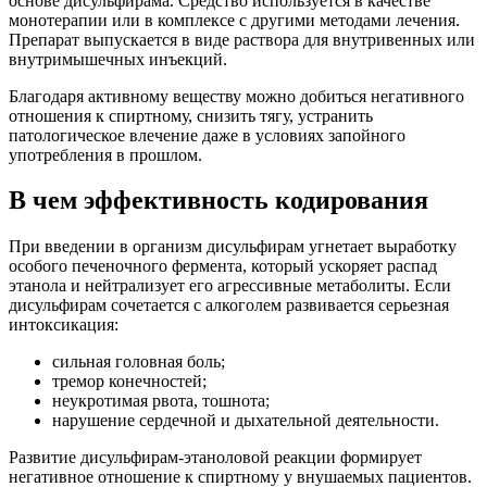
основе дисульфирама. Средство используется в качестве
монотерапии или в комплексе с другими методами лечения.
Препарат выпускается в виде раствора для внутривенных или
внутримышечных инъекций.
Благодаря активному веществу можно добиться негативного
отношения к спиртному, снизить тягу, устранить
патологическое влечение даже в условиях запойного
употребления в прошлом.
В чем эффективность кодирования
При введении в организм дисульфирам угнетает выработку
особого печеночного фермента, который ускоряет распад
этанола и нейтрализует его агрессивные метаболиты. Если
дисульфирам сочетается с алкоголем развивается серьезная
интоксикация:
сильная головная боль;
тремор конечностей;
неукротимая рвота, тошнота;
нарушение сердечной и дыхательной деятельности.
Развитие дисульфирам-этаноловой реакции формирует
негативное отношение к спиртному у внушаемых пациентов.