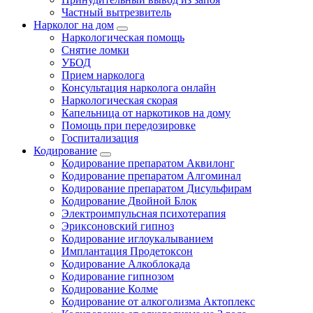
Частный вытрезвитель
Нарколог на дом
Наркологическая помощь
Снятие ломки
УБОД
Прием нарколога
Консультация нарколога онлайн
Наркологическая скорая
Капельница от наркотиков на дому
Помощь при передозировке
Госпитализация
Кодирование
Кодирование препаратом Аквилонг
Кодирование препаратом Алгоминал
Кодирование препаратом Дисульфирам
Кодирование Двойной Блок
Электроимпульсная психотерапия
Эриксоновский гипноз
Кодирование иглоукалыванием
Имплантация Продетоксон
Кодирование Алкоблокада
Кодирование гипнозом
Кодирование Колме
Кодирование от алкоголизма Актоплекс