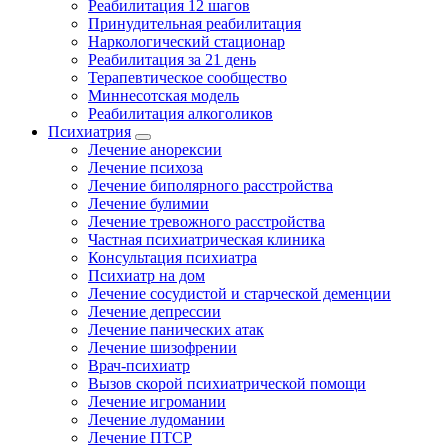
Реабилитация 12 шагов
Принудительная реабилитация
Наркологический стационар
Реабилитация за 21 день
Терапевтическое сообщество
Миннесотская модель
Реабилитация алкоголиков
Психиатрия
Лечение анорексии
Лечение психоза
Лечение биполярного расстройства
Лечение булимии
Лечение тревожного расстройства
Частная психиатрическая клиника
Консультация психиатра
Психиатр на дом
Лечение сосудистой и старческой деменции
Лечение депрессии
Лечение панических атак
Лечение шизофрении
Врач-психиатр
Вызов скорой психиатрической помощи
Лечение игромании
Лечение лудомании
Лечение ПТСР