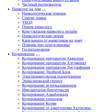
Частный вытрезвитель
Нарколог на дом
Наркологическая помощь
Снятие ломки
УБОД
Прием нарколога
Консультация нарколога онлайн
Наркологическая скорая
Капельница от наркотиков на дому
Помощь при передозировке
Госпитализация
Кодирование
Кодирование препаратом Аквилонг
Кодирование препаратом Алгоминал
Кодирование препаратом Дисульфирам
Кодирование Двойной Блок
Электроимпульсная психотерапия
Эриксоновский гипноз
Кодирование иглоукалыванием
Имплантация Продетоксон
Кодирование Алкоблокада
Кодирование гипнозом
Кодирование Колме
Кодирование от алкоголизма Актоплекс