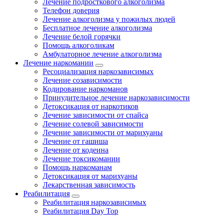
Лечение подросткового алкоголизма
Телефон доверия
Лечение алкоголизма у пожилых людей
Бесплатное лечение алкоголизма
Лечение белой горячки
Помощь алкоголикам
Амбулаторное лечение алкоголизма
Лечение наркомании
Ресоциализация наркозависимых
Лечение созависимости
Кодирование наркоманов
Принудительное лечение наркозависимости
Детоксикация от наркотиков
Лечение зависимости от спайса
Лечение солевой зависимости
Лечение зависимости от марихуаны
Лечение от гашиша
Лечение от кодеина
Лечение токсикомании
Помощь наркоманам
Детоксикация от марихуаны
Лекарственная зависимость
Реабилитация
Реабилитация наркозависимых
Реабилитация Day Top