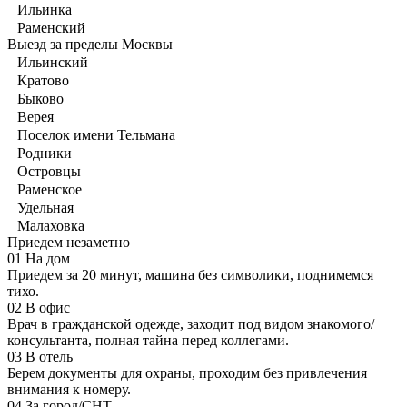
Ильинка
Раменский
Выезд за пределы Москвы
Ильинский
Кратово
Быково
Верея
Поселок имени Тельмана
Родники
Островцы
Раменское
Удельная
Малаховка
Приедем незаметно
01
На дом
Приедем за 20 минут, машина без символики, поднимемся
тихо.
02
В офис
Врач в гражданской одежде, заходит под видом знакомого/
консультанта, полная тайна перед коллегами.
03
В отель
Берем документы для охраны, проходим без привлечения
внимания к номеру.
04
За город/СНТ