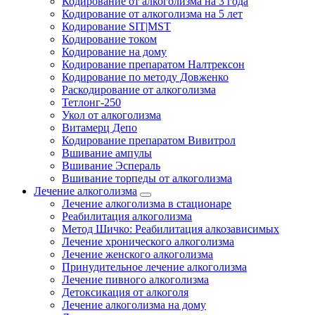
Кодирование от алкоголизма на 3 года
Кодирование от алкоголизма на 5 лет
Кодирование SIT|MST
Кодирование током
Кодирование на дому
Кодирование препаратом Налтрексон
Кодирование по методу Довженко
Раскодирование от алкоголизма
Тетлонг-250
Укол от алкоголизма
Витамерц Депо
Кодирование препаратом Вивитрол
Вшивание ампулы
Вшивание Эспераль
Вшивание торпеды от алкоголизма
Лечение алкоголизма
Лечение алкоголизма в стационаре
Реабилитация алкоголизма
Метод Шичко: Реабилитация алкозависимых
Лечение хронического алкоголизма
Лечение женского алкоголизма
Принудительное лечение алкоголизма
Лечение пивного алкоголизма
Детоксикация от алкоголя
Лечение алкоголизма на дому