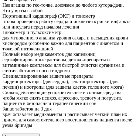
Навигация по гео-точке, доезжаем до любого хутора/дачи.
Что у врача с собой
Портативный кардиограф (ЭКГ) и тонометр
чтобы проверить работу сердца и исключить риски инфаркта
или инсульта перед началом лечения
Глюкометр и пульсоксиметр
для мгновенного анализа уровня сахара и насыщения крови
кислородом (особенно важно для пациентов с диабетом и
тяжелой интоксикацией
Полный набор медикаментов для капельниц
сертифицированные растворы, детокс-препараты и
витаминные комплексы для быстрой очистки организма и
снятия абстинентного синдрома
Специализированные защитные препараты
кардиопротекторы (для сердца), гепатопротекторы (для
печени) и ноотропы (для защиты клеток головного мозга)
Сильнодействующие успокоительные и сонные средства
чтобы мягко снять психоз, агрессию, тревогу и погрузить
пациента в безопасный терапевтический сон
Запас таблеток на 3 дня
врач оставляет медикаменты и расписывает четкий план их
приема для самостоятельного восстановления пациента после
уезда бригады