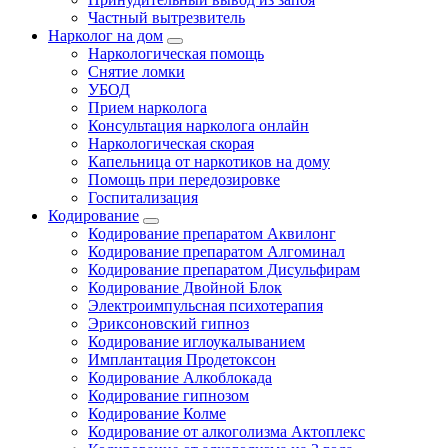
Частный вытрезвитель
Нарколог на дом
Наркологическая помощь
Снятие ломки
УБОД
Прием нарколога
Консультация нарколога онлайн
Наркологическая скорая
Капельница от наркотиков на дому
Помощь при передозировке
Госпитализация
Кодирование
Кодирование препаратом Аквилонг
Кодирование препаратом Алгоминал
Кодирование препаратом Дисульфирам
Кодирование Двойной Блок
Электроимпульсная психотерапия
Эриксоновский гипноз
Кодирование иглоукалыванием
Имплантация Продетоксон
Кодирование Алкоблокада
Кодирование гипнозом
Кодирование Колме
Кодирование от алкоголизма Актоплекс