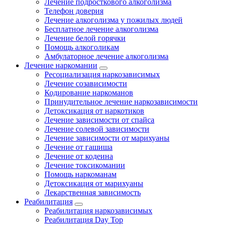
Лечение подросткового алкоголизма
Телефон доверия
Лечение алкоголизма у пожилых людей
Бесплатное лечение алкоголизма
Лечение белой горячки
Помощь алкоголикам
Амбулаторное лечение алкоголизма
Лечение наркомании
Ресоциализация наркозависимых
Лечение созависимости
Кодирование наркоманов
Принудительное лечение наркозависимости
Детоксикация от наркотиков
Лечение зависимости от спайса
Лечение солевой зависимости
Лечение зависимости от марихуаны
Лечение от гашиша
Лечение от кодеина
Лечение токсикомании
Помощь наркоманам
Детоксикация от марихуаны
Лекарственная зависимость
Реабилитация
Реабилитация наркозависимых
Реабилитация Day Top