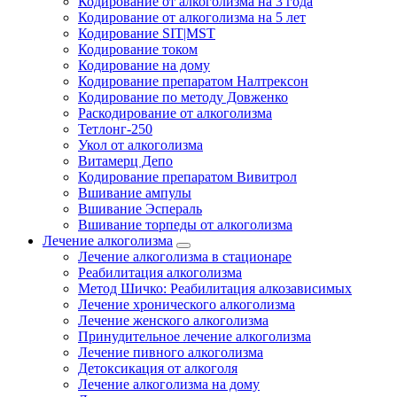
Кодирование от алкоголизма на 3 года
Кодирование от алкоголизма на 5 лет
Кодирование SIT|MST
Кодирование током
Кодирование на дому
Кодирование препаратом Налтрексон
Кодирование по методу Довженко
Раскодирование от алкоголизма
Тетлонг-250
Укол от алкоголизма
Витамерц Депо
Кодирование препаратом Вивитрол
Вшивание ампулы
Вшивание Эспераль
Вшивание торпеды от алкоголизма
Лечение алкоголизма
Лечение алкоголизма в стационаре
Реабилитация алкоголизма
Метод Шичко: Реабилитация алкозависимых
Лечение хронического алкоголизма
Лечение женского алкоголизма
Принудительное лечение алкоголизма
Лечение пивного алкоголизма
Детоксикация от алкоголя
Лечение алкоголизма на дому