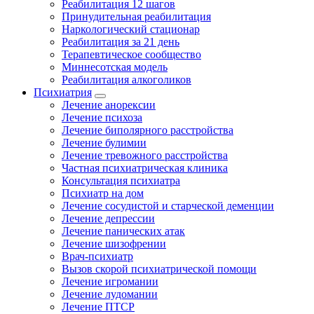
Реабилитация 12 шагов
Принудительная реабилитация
Наркологический стационар
Реабилитация за 21 день
Терапевтическое сообщество
Миннесотская модель
Реабилитация алкоголиков
Психиатрия
Лечение анорексии
Лечение психоза
Лечение биполярного расстройства
Лечение булимии
Лечение тревожного расстройства
Частная психиатрическая клиника
Консультация психиатра
Психиатр на дом
Лечение сосудистой и старческой деменции
Лечение депрессии
Лечение панических атак
Лечение шизофрении
Врач-психиатр
Вызов скорой психиатрической помощи
Лечение игромании
Лечение лудомании
Лечение ПТСР