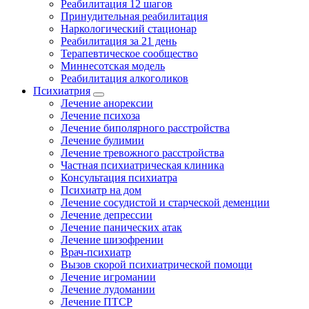
Реабилитация 12 шагов
Принудительная реабилитация
Наркологический стационар
Реабилитация за 21 день
Терапевтическое сообщество
Миннесотская модель
Реабилитация алкоголиков
Психиатрия
Лечение анорексии
Лечение психоза
Лечение биполярного расстройства
Лечение булимии
Лечение тревожного расстройства
Частная психиатрическая клиника
Консультация психиатра
Психиатр на дом
Лечение сосудистой и старческой деменции
Лечение депрессии
Лечение панических атак
Лечение шизофрении
Врач-психиатр
Вызов скорой психиатрической помощи
Лечение игромании
Лечение лудомании
Лечение ПТСР