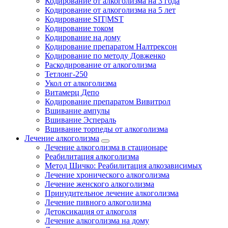
Кодирование от алкоголизма на 3 года
Кодирование от алкоголизма на 5 лет
Кодирование SIT|MST
Кодирование током
Кодирование на дому
Кодирование препаратом Налтрексон
Кодирование по методу Довженко
Раскодирование от алкоголизма
Тетлонг-250
Укол от алкоголизма
Витамерц Депо
Кодирование препаратом Вивитрол
Вшивание ампулы
Вшивание Эспераль
Вшивание торпеды от алкоголизма
Лечение алкоголизма
Лечение алкоголизма в стационаре
Реабилитация алкоголизма
Метод Шичко: Реабилитация алкозависимых
Лечение хронического алкоголизма
Лечение женского алкоголизма
Принудительное лечение алкоголизма
Лечение пивного алкоголизма
Детоксикация от алкоголя
Лечение алкоголизма на дому