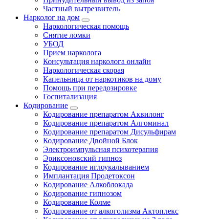
Частный вытрезвитель
Нарколог на дом
Наркологическая помощь
Снятие ломки
УБОД
Прием нарколога
Консультация нарколога онлайн
Наркологическая скорая
Капельница от наркотиков на дому
Помощь при передозировке
Госпитализация
Кодирование
Кодирование препаратом Аквилонг
Кодирование препаратом Алгоминал
Кодирование препаратом Дисульфирам
Кодирование Двойной Блок
Электроимпульсная психотерапия
Эриксоновский гипноз
Кодирование иглоукалыванием
Имплантация Продетоксон
Кодирование Алкоблокада
Кодирование гипнозом
Кодирование Колме
Кодирование от алкоголизма Актоплекс