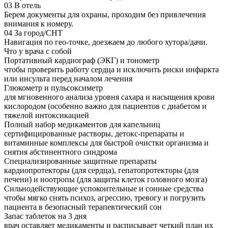
03
В отель
Берем документы для охраны, проходим без привлечения
внимания к номеру.
04
За город/СНТ
Навигация по гео-точке, доезжаем до любого хутора/дачи.
Что у врача с собой
Портативный кардиограф (ЭКГ) и тонометр
чтобы проверить работу сердца и исключить риски инфаркта
или инсульта перед началом лечения
Глюкометр и пульсоксиметр
для мгновенного анализа уровня сахара и насыщения крови
кислородом (особенно важно для пациентов с диабетом и
тяжелой интоксикацией
Полный набор медикаментов для капельниц
сертифицированные растворы, детокс-препараты и
витаминные комплексы для быстрой очистки организма и
снятия абстинентного синдрома
Специализированные защитные препараты
кардиопротекторы (для сердца), гепатопротекторы (для
печени) и ноотропы (для защиты клеток головного мозга)
Сильнодействующие успокоительные и сонные средства
чтобы мягко снять психоз, агрессию, тревогу и погрузить
пациента в безопасный терапевтический сон
Запас таблеток на 3 дня
врач оставляет медикаменты и расписывает четкий план их