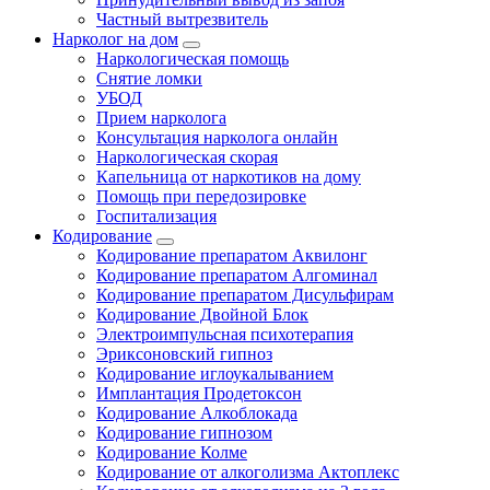
Частный вытрезвитель
Нарколог на дом
Наркологическая помощь
Снятие ломки
УБОД
Прием нарколога
Консультация нарколога онлайн
Наркологическая скорая
Капельница от наркотиков на дому
Помощь при передозировке
Госпитализация
Кодирование
Кодирование препаратом Аквилонг
Кодирование препаратом Алгоминал
Кодирование препаратом Дисульфирам
Кодирование Двойной Блок
Электроимпульсная психотерапия
Эриксоновский гипноз
Кодирование иглоукалыванием
Имплантация Продетоксон
Кодирование Алкоблокада
Кодирование гипнозом
Кодирование Колме
Кодирование от алкоголизма Актоплекс