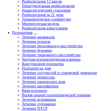
Реабилитация 12 шагов
Принудительная реабилитация
Наркологический стационар
Реабилитация за 21 день
Терапевтическое сообщество
Миннесотская модель
Реабилитация алкоголиков
Психиатрия
Лечение анорексии
Лечение психоза
Лечение биполярного расстройства
Лечение булимии
Лечение тревожного расстройства
Частная психиатрическая клиника
Консультация психиатра
Психиатр на дом
Лечение сосудистой и старческой деменции
Лечение депрессии
Лечение панических атак
Лечение шизофрении
Врач-психиатр
Вызов скорой психиатрической помощи
Лечение игромании
Лечение лудомании
Лечение ПТСР