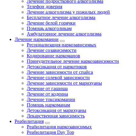
Лечение подросткового алкоголизма
Телефон доверия
Лечение алкоголизма у пожилых людей
Бесплатное лечение алкоголизма
Лечение белой горячки
Помощь алкоголикам
Амбулаторное лечение алкоголизма
Лечение наркомании
Ресоциализация наркозависимых
Лечение созависимости
Кодирование наркоманов
Принудительное лечение наркозависимости
Детоксикация от наркотиков
Лечение зависимости от спайса
Лечение солевой зависимости
Лечение зависимости от марихуаны
Лечение от гашиша
Лечение от кодеина
Лечение токсикомании
Помощь наркоманам
Детоксикация от марихуаны
Лекарственная зависимость
Реабилитация
Реабилитация наркозависимых
Реабилитация Day Top