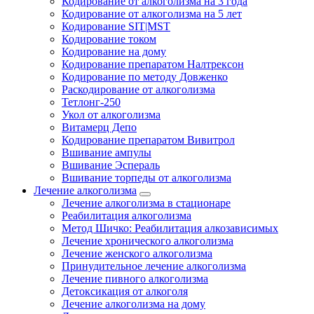
Кодирование от алкоголизма на 3 года
Кодирование от алкоголизма на 5 лет
Кодирование SIT|MST
Кодирование током
Кодирование на дому
Кодирование препаратом Налтрексон
Кодирование по методу Довженко
Раскодирование от алкоголизма
Тетлонг-250
Укол от алкоголизма
Витамерц Депо
Кодирование препаратом Вивитрол
Вшивание ампулы
Вшивание Эспераль
Вшивание торпеды от алкоголизма
Лечение алкоголизма
Лечение алкоголизма в стационаре
Реабилитация алкоголизма
Метод Шичко: Реабилитация алкозависимых
Лечение хронического алкоголизма
Лечение женского алкоголизма
Принудительное лечение алкоголизма
Лечение пивного алкоголизма
Детоксикация от алкоголя
Лечение алкоголизма на дому