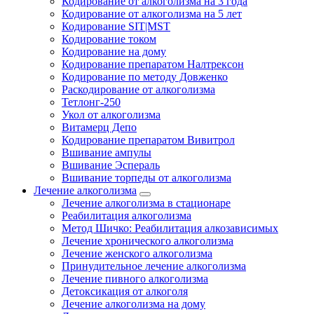
Кодирование от алкоголизма на 3 года
Кодирование от алкоголизма на 5 лет
Кодирование SIT|MST
Кодирование током
Кодирование на дому
Кодирование препаратом Налтрексон
Кодирование по методу Довженко
Раскодирование от алкоголизма
Тетлонг-250
Укол от алкоголизма
Витамерц Депо
Кодирование препаратом Вивитрол
Вшивание ампулы
Вшивание Эспераль
Вшивание торпеды от алкоголизма
Лечение алкоголизма
Лечение алкоголизма в стационаре
Реабилитация алкоголизма
Метод Шичко: Реабилитация алкозависимых
Лечение хронического алкоголизма
Лечение женского алкоголизма
Принудительное лечение алкоголизма
Лечение пивного алкоголизма
Детоксикация от алкоголя
Лечение алкоголизма на дому