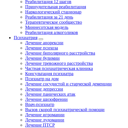
Реабилитация 12 шагов
Принудительная реабилитация
Наркологический стационар
Реабилитация за 21 день
Терапевтическое сообщество
Миннесотская модель
Реабилитация алкоголиков
Психиатрия
Лечение анорексии
Лечение психоза
Лечение биполярного расстройства
Лечение булимии
Лечение тревожного расстройства
Частная психиатрическая клиника
Консультация психиатра
Психиатр на дом
Лечение сосудистой и старческой деменции
Лечение депрессии
Лечение панических атак
Лечение шизофрении
Врач-психиатр
Вызов скорой психиатрической помощи
Лечение игромании
Лечение лудомании
Лечение ПТСР