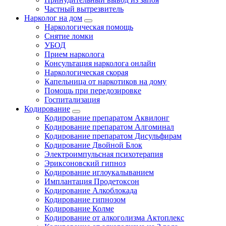
Частный вытрезвитель
Нарколог на дом
Наркологическая помощь
Снятие ломки
УБОД
Прием нарколога
Консультация нарколога онлайн
Наркологическая скорая
Капельница от наркотиков на дому
Помощь при передозировке
Госпитализация
Кодирование
Кодирование препаратом Аквилонг
Кодирование препаратом Алгоминал
Кодирование препаратом Дисульфирам
Кодирование Двойной Блок
Электроимпульсная психотерапия
Эриксоновский гипноз
Кодирование иглоукалыванием
Имплантация Продетоксон
Кодирование Алкоблокада
Кодирование гипнозом
Кодирование Колме
Кодирование от алкоголизма Актоплекс