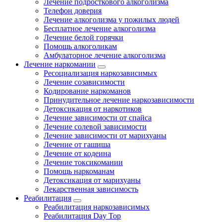
Лечение подросткового алкоголизма
Телефон доверия
Лечение алкоголизма у пожилых людей
Бесплатное лечение алкоголизма
Лечение белой горячки
Помощь алкоголикам
Амбулаторное лечение алкоголизма
Лечение наркомании
Ресоциализация наркозависимых
Лечение созависимости
Кодирование наркоманов
Принудительное лечение наркозависимости
Детоксикация от наркотиков
Лечение зависимости от спайса
Лечение солевой зависимости
Лечение зависимости от марихуаны
Лечение от гашиша
Лечение от кодеина
Лечение токсикомании
Помощь наркоманам
Детоксикация от марихуаны
Лекарственная зависимость
Реабилитация
Реабилитация наркозависимых
Реабилитация Day Top