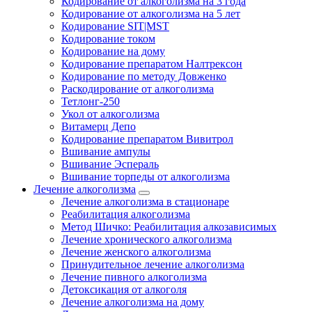
Кодирование от алкоголизма на 3 года
Кодирование от алкоголизма на 5 лет
Кодирование SIT|MST
Кодирование током
Кодирование на дому
Кодирование препаратом Налтрексон
Кодирование по методу Довженко
Раскодирование от алкоголизма
Тетлонг-250
Укол от алкоголизма
Витамерц Депо
Кодирование препаратом Вивитрол
Вшивание ампулы
Вшивание Эспераль
Вшивание торпеды от алкоголизма
Лечение алкоголизма
Лечение алкоголизма в стационаре
Реабилитация алкоголизма
Метод Шичко: Реабилитация алкозависимых
Лечение хронического алкоголизма
Лечение женского алкоголизма
Принудительное лечение алкоголизма
Лечение пивного алкоголизма
Детоксикация от алкоголя
Лечение алкоголизма на дому