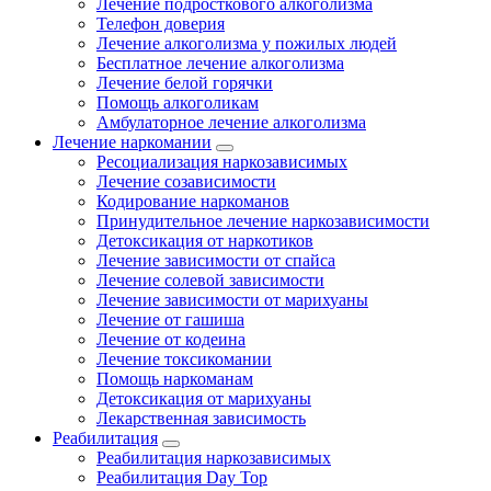
Лечение подросткового алкоголизма
Телефон доверия
Лечение алкоголизма у пожилых людей
Бесплатное лечение алкоголизма
Лечение белой горячки
Помощь алкоголикам
Амбулаторное лечение алкоголизма
Лечение наркомании
Ресоциализация наркозависимых
Лечение созависимости
Кодирование наркоманов
Принудительное лечение наркозависимости
Детоксикация от наркотиков
Лечение зависимости от спайса
Лечение солевой зависимости
Лечение зависимости от марихуаны
Лечение от гашиша
Лечение от кодеина
Лечение токсикомании
Помощь наркоманам
Детоксикация от марихуаны
Лекарственная зависимость
Реабилитация
Реабилитация наркозависимых
Реабилитация Day Top