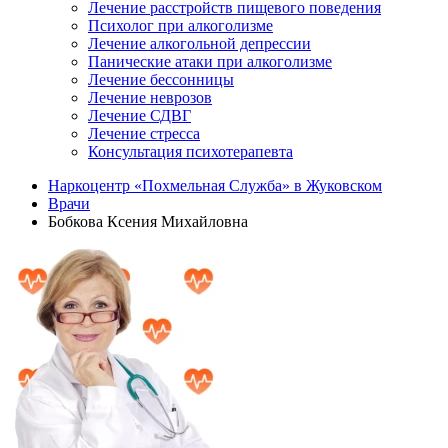
Лечение расстройств пищевого поведения
Психолог при алкоголизме
Лечение алкогольной депрессии
Панические атаки при алкоголизме
Лечение бессонницы
Лечение неврозов
Лечение СДВГ
Лечение стресса
Консультация психотерапевта
Наркоцентр «Похмельная Служба» в Жуковском
Врачи
Бобкова Ксения Михайловна