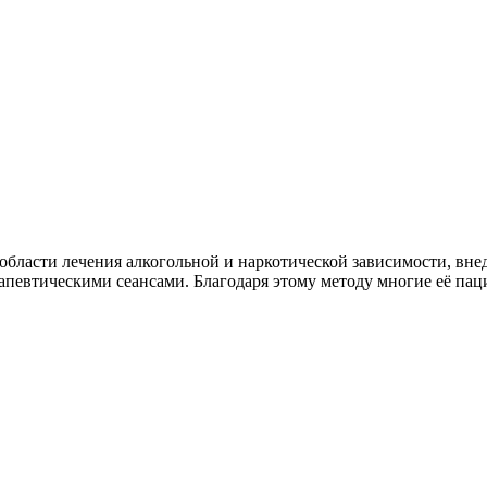
бласти лечения алкогольной и наркотической зависимости, внед
евтическими сеансами. Благодаря этому методу многие её паци