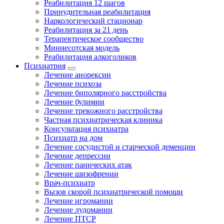
Реабилитация 12 шагов
Принудительная реабилитация
Наркологический стационар
Реабилитация за 21 день
Терапевтическое сообщество
Миннесотская модель
Реабилитация алкоголиков
Психиатрия
Лечение анорексии
Лечение психоза
Лечение биполярного расстройства
Лечение булимии
Лечение тревожного расстройства
Частная психиатрическая клиника
Консультация психиатра
Психиатр на дом
Лечение сосудистой и старческой деменции
Лечение депрессии
Лечение панических атак
Лечение шизофрении
Врач-психиатр
Вызов скорой психиатрической помощи
Лечение игромании
Лечение лудомании
Лечение ПТСР