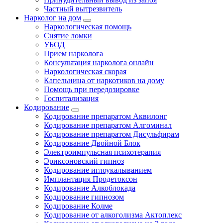
Частный вытрезвитель
Нарколог на дом
Наркологическая помощь
Снятие ломки
УБОД
Прием нарколога
Консультация нарколога онлайн
Наркологическая скорая
Капельница от наркотиков на дому
Помощь при передозировке
Госпитализация
Кодирование
Кодирование препаратом Аквилонг
Кодирование препаратом Алгоминал
Кодирование препаратом Дисульфирам
Кодирование Двойной Блок
Электроимпульсная психотерапия
Эриксоновский гипноз
Кодирование иглоукалыванием
Имплантация Продетоксон
Кодирование Алкоблокада
Кодирование гипнозом
Кодирование Колме
Кодирование от алкоголизма Актоплекс