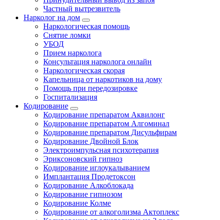
Частный вытрезвитель
Нарколог на дом
Наркологическая помощь
Снятие ломки
УБОД
Прием нарколога
Консультация нарколога онлайн
Наркологическая скорая
Капельница от наркотиков на дому
Помощь при передозировке
Госпитализация
Кодирование
Кодирование препаратом Аквилонг
Кодирование препаратом Алгоминал
Кодирование препаратом Дисульфирам
Кодирование Двойной Блок
Электроимпульсная психотерапия
Эриксоновский гипноз
Кодирование иглоукалыванием
Имплантация Продетоксон
Кодирование Алкоблокада
Кодирование гипнозом
Кодирование Колме
Кодирование от алкоголизма Актоплекс