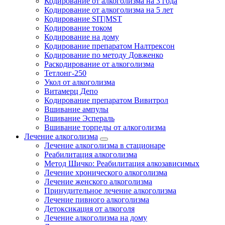
Кодирование от алкоголизма на 3 года
Кодирование от алкоголизма на 5 лет
Кодирование SIT|MST
Кодирование током
Кодирование на дому
Кодирование препаратом Налтрексон
Кодирование по методу Довженко
Раскодирование от алкоголизма
Тетлонг-250
Укол от алкоголизма
Витамерц Депо
Кодирование препаратом Вивитрол
Вшивание ампулы
Вшивание Эспераль
Вшивание торпеды от алкоголизма
Лечение алкоголизма
Лечение алкоголизма в стационаре
Реабилитация алкоголизма
Метод Шичко: Реабилитация алкозависимых
Лечение хронического алкоголизма
Лечение женского алкоголизма
Принудительное лечение алкоголизма
Лечение пивного алкоголизма
Детоксикация от алкоголя
Лечение алкоголизма на дому