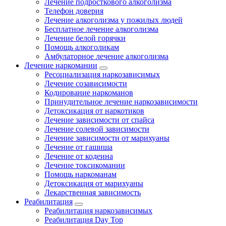
Лечение подросткового алкоголизма
Телефон доверия
Лечение алкоголизма у пожилых людей
Бесплатное лечение алкоголизма
Лечение белой горячки
Помощь алкоголикам
Амбулаторное лечение алкоголизма
Лечение наркомании
Ресоциализация наркозависимых
Лечение созависимости
Кодирование наркоманов
Принудительное лечение наркозависимости
Детоксикация от наркотиков
Лечение зависимости от спайса
Лечение солевой зависимости
Лечение зависимости от марихуаны
Лечение от гашиша
Лечение от кодеина
Лечение токсикомании
Помощь наркоманам
Детоксикация от марихуаны
Лекарственная зависимость
Реабилитация
Реабилитация наркозависимых
Реабилитация Day Top