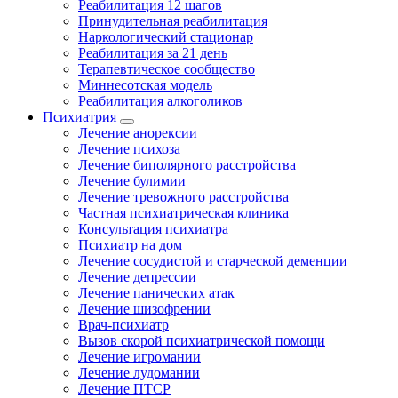
Реабилитация 12 шагов
Принудительная реабилитация
Наркологический стационар
Реабилитация за 21 день
Терапевтическое сообщество
Миннесотская модель
Реабилитация алкоголиков
Психиатрия
Лечение анорексии
Лечение психоза
Лечение биполярного расстройства
Лечение булимии
Лечение тревожного расстройства
Частная психиатрическая клиника
Консультация психиатра
Психиатр на дом
Лечение сосудистой и старческой деменции
Лечение депрессии
Лечение панических атак
Лечение шизофрении
Врач-психиатр
Вызов скорой психиатрической помощи
Лечение игромании
Лечение лудомании
Лечение ПТСР